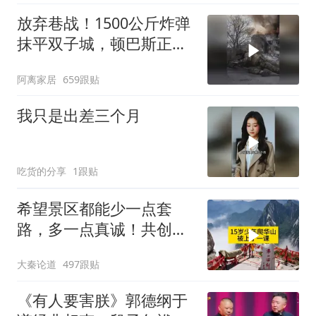
放弃巷战！1500公斤炸弹
抹平双子城，顿巴斯正变
成一场拆城游戏
阿离家居
659跟贴
我只是出差三个月
吃货的分享
1跟贴
希望景区都能少一点套
路，多一点真诚！共创良
好旅游环境！
大秦论道
497跟贴
《有人要害朕》郭德纲于