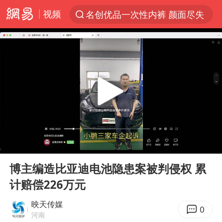
视频
名创优品一次性内裤 颜面尽失
“China Cool”火了，老外爱上中国避暑游
台风白海豚闭眼浙江上海处于危险半圆
香港宏福苑火灾或由烟头引起
网约车司机充电时猝死保险拒赔
中国父女泰国骑摩托车坠崖1死1伤
周末打虎 宋致远被查
00:00
00:44
白海豚将正面袭击贯穿浙江
Play
Ent
full
浙江台州《告全体市民书》
博主编造比亚迪电池隐患案被判侵权 累
计赔偿226万元
多个明星演唱会取消
四川宜宾市珙县发生3.4级地震
映天传媒
0
河南