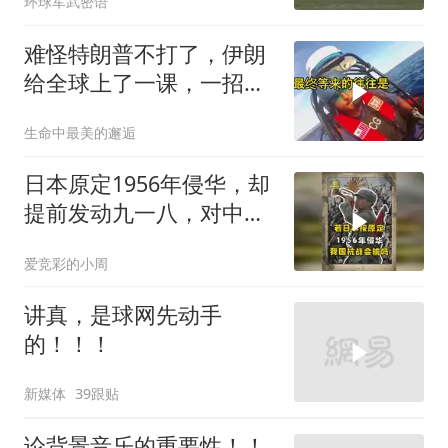
环球军武密语
难怪特朗普不打了，伊朗
给全球上了一课，一招吃
定美国，迎来转折
生命中最美的邂逅
日本原定1956年侵华，却
提前发动九一八，对中国
是福是祸？
爱竞彩的小周
讲真，是球网先动手
的！！！
新媒体
39跟贴
论背景音乐的重要性！！