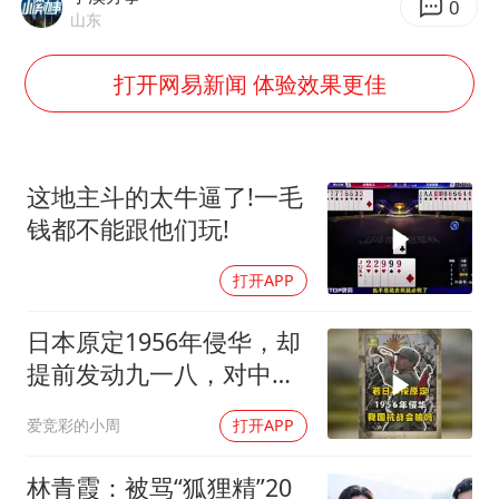
茅台部分直营店飞天茅台提价
0
山东
夏日经济乘“热”而上 消费市场向“新”而行
打开网易新闻 体验效果更佳
白海豚将正面袭击贯穿浙江
酒店回应车内过夜被收150元
黄金牛市回来了吗
这地主斗的太牛逼了!一毛
酒店花洒现排泄物住客索赔遭拒
钱都不能跟他们玩!
杭州全市有序停课
打开APP
乐享全民健身 共筑健康中国
日本原定1956年侵华，却
提前发动九一八，对中国
是福是祸？
爱竞彩的小周
打开APP
林青霞：被骂“狐狸精”20