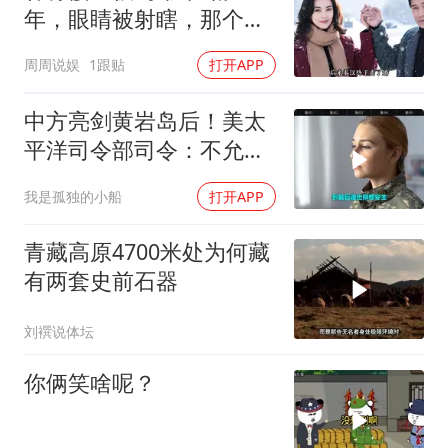
年，眼睛被射瞎，那个男
人只问了一句“谁来出机票
周周说娱
1跟贴
打开APP
钱？”
中方亮剑黄岩岛后！美太
平洋司令部司令：不允许
任何国家主宰印太
我是孤独的小船
打开APP
青藏高原4700米处为何藏
有两套史前石器
刘襈说体坛
你俩笑啥呢？