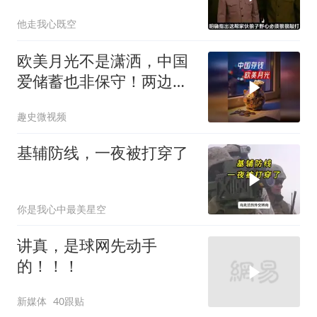
真的吗？
他走我心既空
欧美月光不是潇洒，中国
爱储蓄也非保守！两边究
竟差别在哪儿了？
趣史微视频
基辅防线，一夜被打穿了
你是我心中最美星空
讲真，是球网先动手
的！！！
新媒体
40跟贴