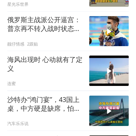
星光乐世界
俄罗斯主战派公开逼宫：
普京再不转入战时状态，
我们就自己动手
靓仔情感
2跟贴
海风出现时 心动就有了定
义
连蜜
沙特办“鸿门宴”，43国上
桌，中方硬是缺席，怕得
罪伊朗？格局小了
汽车乐乐说