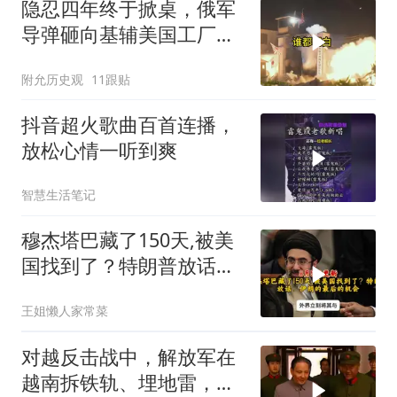
隐忍四年终于掀桌，俄军
导弹砸向基辅美国工厂，
背后这步棋太狠了
附允历史观
11跟贴
抖音超火歌曲百首连播，
放松心情一听到爽
智慧生活笔记
穆杰塔巴藏了150天,被美
国找到了？特朗普放话：
伊朗的最后的机会
王姐懒人家常菜
对越反击战中，解放军在
越南拆铁轨、埋地雷，是