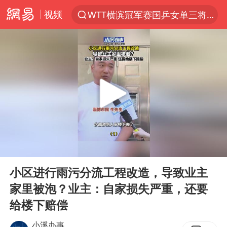
视频
WTT横滨冠军赛国乒女单三将晋级四强
光影经济撬动暑期消费新蓝海
马克·艾伦退出斯诺克中国公开赛
新疆优化调整景区内自驾服务费
上四休三，但降薪1000元，你接受吗？
泰国初中生饮弹自尽前开了26枪
情侣在平潭拍日出时坠崖致一死一伤
00:00
00:46
全民健身事业高质量发展
Play
Ent
full
台当局重金为“台独”织“皇帝新衣”
小区进行雨污分流工程改造，导致业主
家里被泡？业主：自家损失严重，还要
几元成本的AI广告导致千万市值蒸发
给楼下赔偿
老挝国会主席赛宋蓬逝世
小溪办事