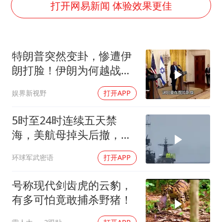
“银行午休1.5小时”留个窗口行不行
打开网易新闻 体验效果更佳
41岁女子为鼓励女儿考上985研究生
蜜雪冰城员工抽烟收银 门店现已停业
特朗普突然变卦，惨遭伊
陕西柞水遭遇暴雨五千余户群众转移
朗打脸！伊朗为何越战越
汕头市政府被约谈
勇？
娱界新视野
打开APP
董路致歉：泰国10岁黑人父母是伪造的
13岁少年白天写作业晚上夜市炒粉
5时至24时连续五天禁
总书记关心百姓身边这些民生大事
海，美航母掉头后撤，黄
岩岛大局已定
环球军武密语
打开APP
号称现代剑齿虎的云豹，
有多可怕竟敢捕杀野猪！