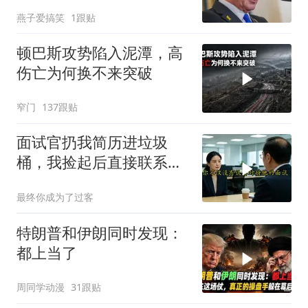
军机飞离以色列
燕子爱搞笑
1跟贴
顿巴斯攻势陷入泥潭，高
伤亡为何换不来突破
窄门
137跟贴
面试官扔我简历进垃圾
桶，我捡起后直接联系其
上司投诉
最终你成为了过客
特朗普和伊朗同时发现：
都上当了
周同学动漫
31跟贴