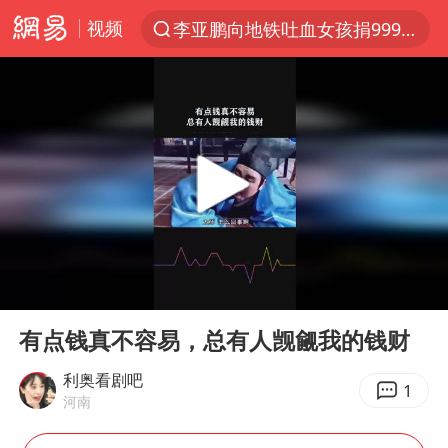
视频
李亚鹏向地铁吐血女孩捐99999元
探寻“技能+”促就业创业新路
周杰伦方辟谣“私生子”传闻
山东财大教授刘海明逝世 终年38岁
官方通报传销头目出狱办书院
逃犯看演唱会 刚出地铁就被逮住
台风白海豚可能在浙江登陆
00:00
00:37
因凡蒂诺首次公开道歉
Play
Ent
full
《Monica》填词人黎彼得去世
有点钱真不容易，总有人觊觎我的钱财
人贩子“梅姨”真实姓名曝光
利奥看剧吧
1
河南
谷歌首席科学家Jeff Dean离职创业