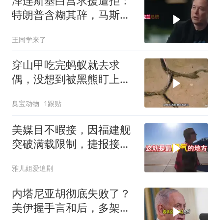
泽连斯基白宫求援遭拒：
特朗普含糊其辞，马斯克
连面都不见
王同学来了
穿山甲吃完蚂蚁就去求
偶，没想到被黑熊盯上
了！
臭宝动物
1跟贴
美媒目不暇接，因福建舰
突破满载限制，捷报接连
而来
雅儿姐爱追剧
内塔尼亚胡彻底失败了？
美伊握手言和后，多架美