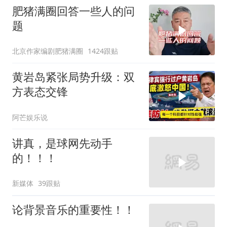
肥猪满圈回答一些人的问
题
北京作家编剧肥猪满圈
1424跟贴
黄岩岛紧张局势升级：双
方表态交锋
阿芒娱乐说
讲真，是球网先动手
的！！！
新媒体
39跟贴
论背景音乐的重要性！！