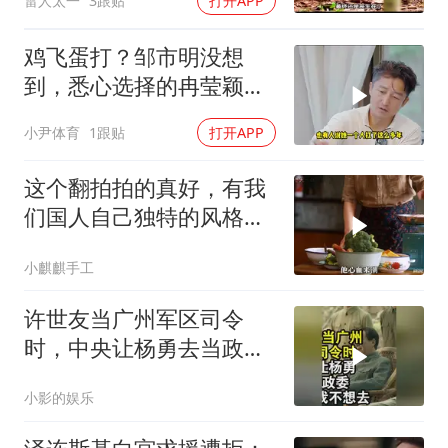
雷人太一
3跟贴
打开APP
鸡飞蛋打？邹市明没想
到，悉心选择的冉莹颖，
击碎了他最后的体面
小尹体育
1跟贴
打开APP
这个翻拍拍的真好，有我
们国人自己独特的风格魅
力
小麒麒手工
许世友当广州军区司令
时，中央让杨勇去当政
委，杨勇说：我不想去
小影的娱乐