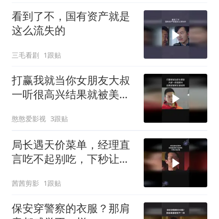
看到了不，国有资产就是
这么流失的
三毛看剧
1跟贴
打赢我就当你女朋友大叔
一听很高兴结果就被美女
揍成狗
憨憨爱影视
3跟贴
局长遇天价菜单，经理直
言吃不起别吃，下秒让他
后悔
茜茜剪影
1跟贴
保安穿警察的衣服？那肩