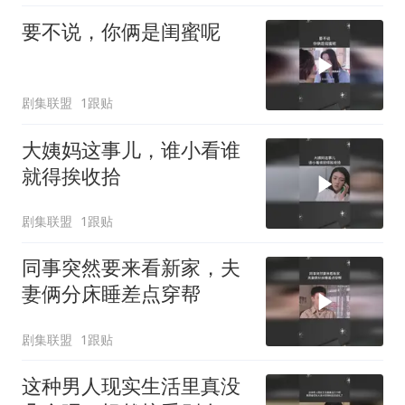
要不说，你俩是闺蜜呢
剧集联盟
1跟贴
大姨妈这事儿，谁小看谁
就得挨收拾
剧集联盟
1跟贴
同事突然要来看新家，夫
妻俩分床睡差点穿帮
剧集联盟
1跟贴
这种男人现实生活里真没