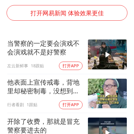
80后女柜员逆袭成4200亿银行副行长
女子利用漏洞0元薅走3000多件家电
打开网易新闻 体验效果更佳
宇树科技 打新
今年已有4位周星驰电影配角去世
当警察的一定要会演戏不
房主任回应争议
会演戏就不是好警察
把党建设得更加坚强有力
左云新鲜事
18跟贴
打开APP
41岁女子为鼓励女儿考上985研究生
奋进开新局 实干挑大梁
他表面上宣传戒毒，背地
里却秘密制毒，没想到败
在了垃圾袋
行者看剧
1跟贴
打开APP
开除了收费，那就是冒充
警察要进去的