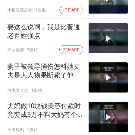
小暖暖追剧社
1跟贴
打开APP
要这么说啊，我是比普通
老百姓强点
神女混剪
3跟贴
打开APP
妻子被领导捅伤怎料她丈
夫是大人物果断毙了他
虫虫看大剧
1跟贴
大妈做10块钱美容付款时
竟变成5万不料大妈有个
刑警女儿
王国说剧
1跟贴