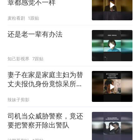
章都感觉不一样
麦粒看剧
1跟贴
还是老一辈有办法
知己影视界
7跟贴
妻子在家是家庭主妇为替
丈夫报仇身份竟惊呆所有
人
辣妹子剪影
司机当众威胁警察，竟还
要把警察开除出警队