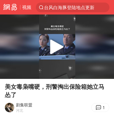
视频
台风白海豚登陆地点更新
以“新”破局 首发经济点亮城市消费活力
看守所辅警收受10万获刑1年
台风白海豚进入48小时警戒线
陈熠被张本美和连扳三局逆转
李亚鹏向地铁吐血女孩捐99999元
多地要求领导干部带头休假
00:00
01:55
感觉全东北都在等7号
Play
Ent
full
中方回应是否在太平洋海底开采稀土
美女毒枭嘴硬，刑警掏出保险箱她立马
怂了
27岁女子成组织卖淫集团主犯被通缉
法国将禁止“未经同意的电话营销”
剧集联盟
1
河北