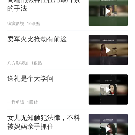
的手法
疯癫影视
16跟贴
卖军火比抢劫有前途
八方影视咖
1跟贴
送礼是个大学问
一样剪辑
1跟贴
女儿无知触犯法律，不料
被妈妈亲手抓住