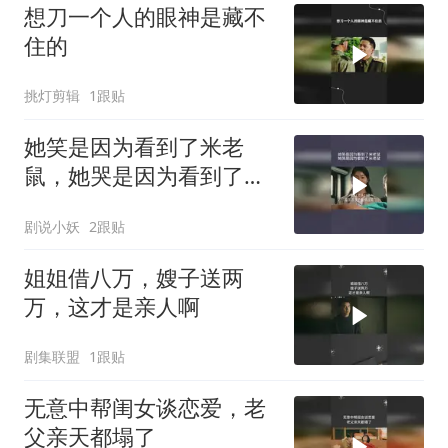
想刀一个人的眼神是藏不
住的
挑灯剪辑
1跟贴
她笑是因为看到了米老
鼠，她哭是因为看到了米
老鼠
剧说小妖
2跟贴
姐姐借八万，嫂子送两
万，这才是亲人啊
剧集联盟
1跟贴
无意中帮闺女谈恋爱，老
父亲天都塌了