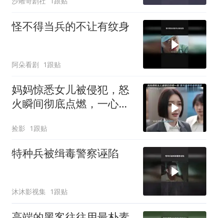
沙雕哥剧社
1跟贴
怪不得当兵的不让有纹身
阿朵看剧
1跟贴
妈妈惊悉女儿被侵犯，怒
火瞬间彻底点燃，一心要
手刃那罪犯
捡影
1跟贴
特种兵被缉毒警察诬陷
沐沐影视集
1跟贴
高端的黑客往往用最朴素