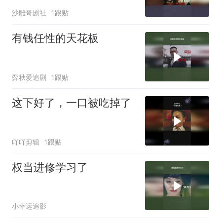
沙雕哥剧社
1跟贴
有钱任性的天花板
弈秋爱追剧
1跟贴
这下好了，一口被吃掉了
吖吖剪辑
1跟贴
权当进修学习了
小幸运追影