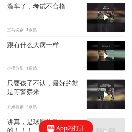
溜车了，考试不合格
三马说剧
1跟贴
跟有什么大病一样
小椰剪影
1跟贴
只要孩子不认，最好的就
是等警察来
五娃看剧
5跟贴
讲真，是球网先动手
App内打开
的！！！