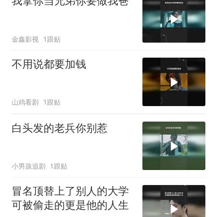
我拿你当兄弟你要做我爸
金鑫影视
1跟贴
不用说都要加钱
山鸡看剧
1跟贴
白头发的老兵你别惹
小男孩追剧
1跟贴
冒名顶替上了别人的大学
可被偷走的更是他的人生