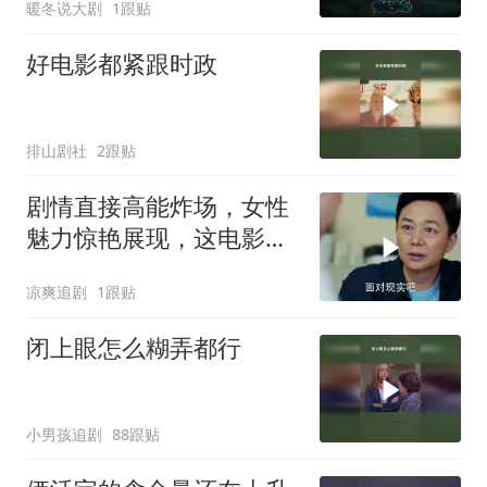
暖冬说大剧
1跟贴
好电影都紧跟时政
排山剧社
2跟贴
剧情直接高能炸场，女性
魅力惊艳展现，这电影堪
称王炸
凉爽追剧
1跟贴
闭上眼怎么糊弄都行
小男孩追剧
88跟贴