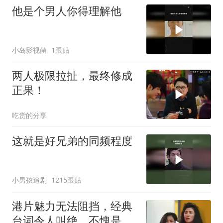
他是个男人你得理解他
小岛影视菌
1跟贴
两人极限拉扯，最终修成
正果！
吃货的分享
这就是好兄弟的同频程度
小男孩追剧
1215跟贴
港片魅力无法阻挡，经典
台词令人叫绝，不愧是影