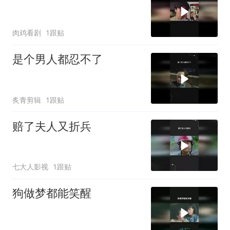
肉鸡看剧
1跟贴
是个男人都忍不了
炙青剪辑
1跟贴
赔了夫人又折兵
七大人影视
1跟贴
狗做梦都能笑醒