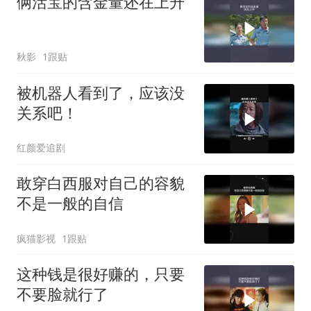
俩活宝的含金量还在上升
秋影
1跟贴
被机器人看到了，应该没
关系吧！
红颜爱追剧
敢穿白西服对自己的容貌
不是一般的自信
疯猫影视
1跟贴
这种钱是很好赚的，只要
不要脸就行了