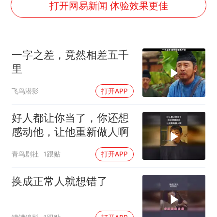
女子开一天一夜空调后二氧化碳中毒
打开网易新闻 体验效果更佳
“空调24小时开着更省电”不实
70多岁父亲独自坐车到上海看望女儿
一字之差，竟然相差五千
“中国蔬菜之乡”最高温达41.8℃
里
“不建议大家买深色蛋糕”
飞鸟潜影
打开APP
985博士后被曝在妻子孕期出轨后续
如何把百年大党建设得更加坚强有力？
好人都让你当了，你还想
感动他，让他重新做人啊
青鸟剧社
1跟贴
打开APP
换成正常人就想错了