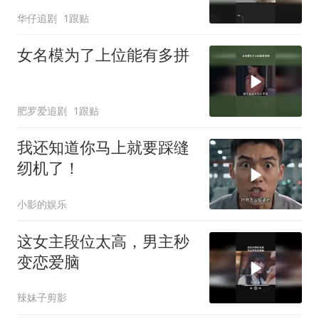
华仔追剧
1跟贴
女名模为了上位能有多拼
肥罗爱追剧
1跟贴
我还知道你马上就要踩缝
纫机了！
小影的娱乐
这女主段位太高，男主秒
变恋爱脑
辣妹子剪影