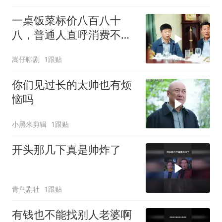
一桌饭菜标价八百八十
八，普通人直呼消费不
起，背后真相令人深思
嵩仔聊剧
1跟贴
你们见过长的太帅也有烦
恼吗
小黑米剪辑
1跟贴
开头那几下真是帅炸了
青鸟剧社
1跟贴
有钱也不能找别人老婆啊