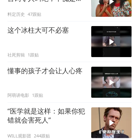
视标杆
料定历史
47跟贴
这个冰柱大可不必塞
社死剪辑
1跟贴
懂事的孩子才会让人心疼
阿萌讲电影
1跟贴
“医学就是这样：如果你犯
错就会害死人”
WILL观影团
244跟贴