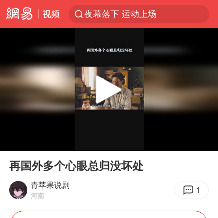
视频
夜幕落下 运动上场
汪峰阻止14岁女儿买大牌
泸溪河：桃酥吃出金属牙冠视频不实
27岁女子组织卖淫集团被悬赏通缉
美国将对多晶硅衍生品加征15%关税
泰国校园枪击案死亡人数升至7人
火把节震撼瞬间
00:00
02:19
公司“上四休三”但要降薪1000元
Play
Ent
full
泰高官回应中国人在泰遭歧视：全面调查
再国外多个心眼总归没坏处
改名后的“青海拉面”店
青苹果说剧
1
河南
四川宜宾市高县发生4.9级地震