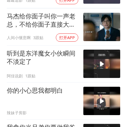
罐罐追影
1跟贴
打开APP
马杰给你面子叫你一声老
总，不给你面子直接大嘴
巴子抽你丫的
人间小惬意啊
3跟贴
打开APP
听到是东洋魔女小伙瞬间
不淡定了
阿佳说剧
1跟贴
你的小心思我都明白
辣妹子剪影