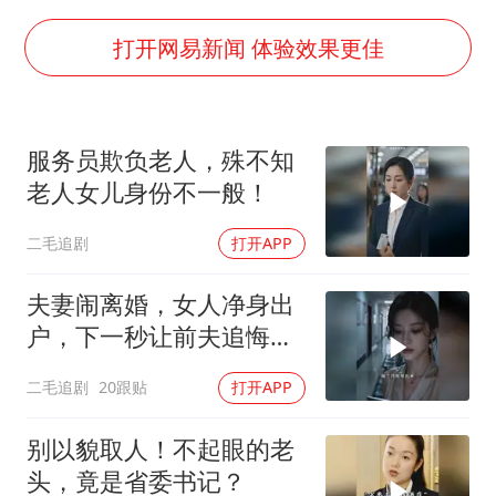
宇树科技中一签需缴款7.54万元
国防部：中国军队坚决反制任何闹海挑衅图谋
打开网易新闻 体验效果更佳
四川宜宾市高县发生4.9级地震
台湾海峡南口北上船舶实施交通管制
服务员欺负老人，殊不知
“新疆阿勒泰八月能滑雪”不实
老人女儿身份不一般！
向鹏0-3不敌张本智和
二毛追剧
打开APP
江苏发布台风蓝色预警
东方之约 相约未来
夫妻闹离婚，女人净身出
户，下一秒让前夫追悔莫
及！
二毛追剧
20跟贴
打开APP
别以貌取人！不起眼的老
头，竟是省委书记？