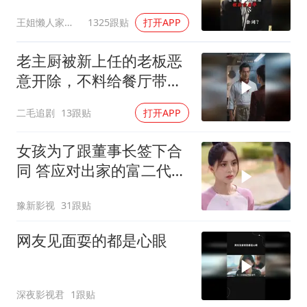
王姐懒人家常菜
1325跟贴
打开APP
老主厨被新上任的老板恶
意开除，不料给餐厅带来
巨大灾难！
二毛追剧
13跟贴
打开APP
女孩为了跟董事长签下合
同 答应对出家的富二代展
开追求
豫新影视
31跟贴
网友见面耍的都是心眼
深夜影视君
1跟贴