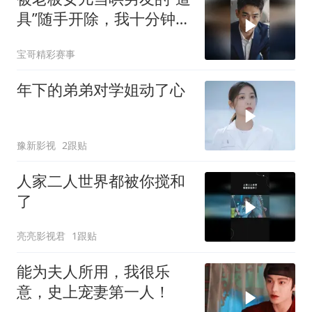
具”随手开除，我十分钟办
完离职
宝哥精彩赛事
年下的弟弟对学姐动了心
豫新影视
2跟贴
人家二人世界都被你搅和
了
亮亮影视君
1跟贴
能为夫人所用，我很乐
意，史上宠妻第一人！