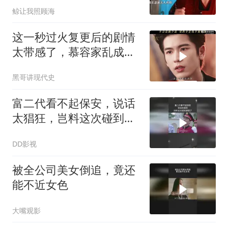
鲸让我照顾海
这一秒过火复更后的剧情
太带感了，慕容家乱成一
锅粥了，慕容清峄什么时
黑哥讲现代史
候发现真相？
富二代看不起保安，说话
太猖狂，岂料这次碰到硬
茬了
DD影视
被全公司美女倒追，竟还
能不近女色
大嘴观影