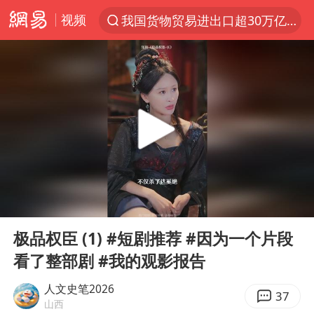
视频
我国货物贸易进出口超30万亿元
上半年我国机械工业经济运行稳中有进
佛山通报笔试前13被淘汰后5名进体检
台风白海豚加强
广东雷州通报特教老师招聘违规事件
国防部回应日本试射“战斧”导弹
“立秋的第一杯奶茶”又爆单了
00:00
19:04
A股三大股指收涨
Play
Ent
full
泰国校园枪击案死亡人数升至7人
极品权臣 (1) #短剧推荐 #因为一个片段
看了整部剧 #我的观影报告
泰国枪击案凶手先杀祖父母后行凶
多方回应侯明昊被曝违反交规
人文史笔2026
37
山西