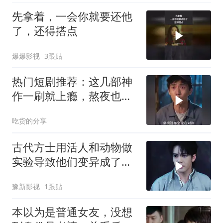
先拿着，一会你就要还他
了，还得搭点
爆爆影视
3跟贴
热门短剧推荐：这几部神
作一刷就上瘾，熬夜也要
追完！
吃货的分享
古代方士用活人和动物做
实验导致他们变异成了怪
物，还好模仿活人说话
豫新影视
1跟贴
本以为是普通女友，没想