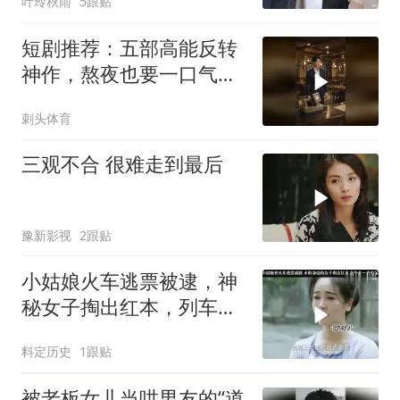
叶玲秋雨
5跟贴
短剧推荐：五部高能反转
神作，熬夜也要一口气看
完！
刺头体育
三观不合 很难走到最后
豫新影视
2跟贴
小姑娘火车逃票被逮，神
秘女子掏出红本，列车长
当场看呆
料定历史
1跟贴
被老板女儿当哄男友的“道