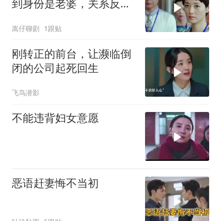
到身份是老婆，关系反转
太意外
嵩仔聊剧
1跟贴
刚转正的前台，让濒临倒
闭的公司起死回生
飞鸟潜影
不能违背妇女意愿
恶语赶妻悔不当初