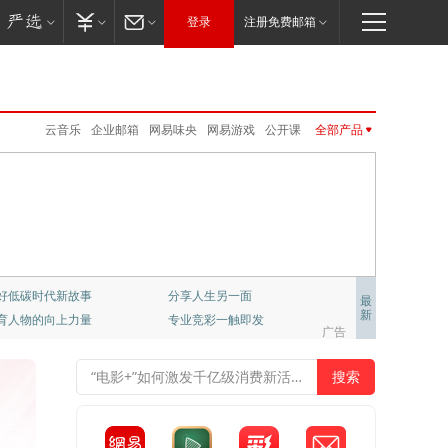
登录
注册免费邮箱
云音乐
企业邮箱
网易味央
网易游戏
公开课
全部产品
LOFTER
CC语音
免费邮
严选
网易亲时光
UU加速器
卡搭编程
网易红彩
伏羲
邮箱大师
新闻客户端
网易红彩
公开课
UU远程
新闻客户端
公正邮
网易云游戏
云课堂
免费邮
VIP邮箱
企业邮箱
邮箱大师
大神社区
MuMu模拟器Pro
VIP邮箱
严选
公正邮
云课堂
CC语音
LOFTER
UU加速器
UU远程
网易亲时光
伏羲
云音乐
大神社区
网易云游戏
千千壁纸
好低碳时代新故事
分享人生另一面
最
新
育人物的向上力量
专业竞彩一触即发
梦幻西游
大话2
梦幻西游手游
阴阳师
广告
倩女幽魂手游
大话西游3
新倩女幽魂
大唐无双
率士之滨
哈利波特.魔法觉醒
天下手游
明日之后
逆水寒
永劫无间
一梦江湖
第五人格