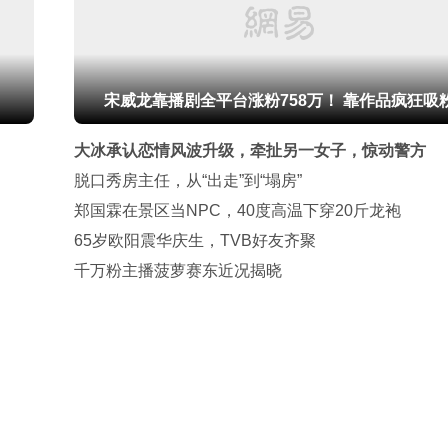
宋威龙靠播剧全平台涨粉758万！ 靠作品疯狂吸
大冰承认恋情风波升级，牵扯另一女子，惊动警方
脱口秀房主任，从“出走”到“塌房”
郑国霖在景区当NPC，40度高温下穿20斤龙袍
65岁欧阳震华庆生，TVB好友齐聚
千万粉主播菠萝赛东近况揭晓