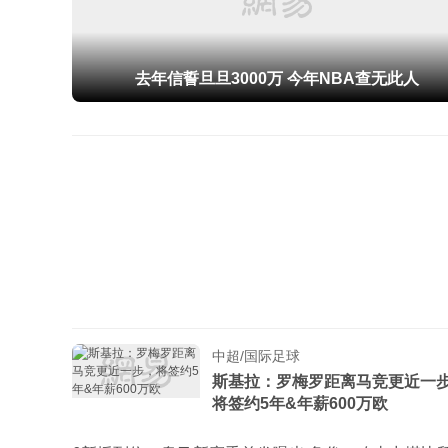
去年信誓旦旦3000万 今年NBA查无此人
中超/国际足球
斯基拉：罗梅罗距离马竞更近一
将签约5年&年薪600万欧