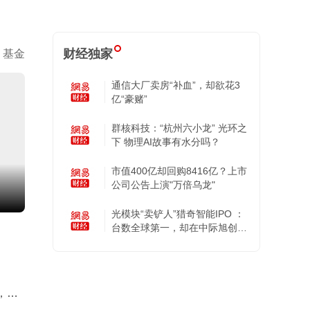
财经独家
基金
通信大厂卖房“补血”，却欲花3
亿“豪赌”
群核科技：“杭州六小龙” 光环之
下 物理AI故事有水分吗？
市值400亿却回购8416亿？上市
公司公告上演"万倍乌龙"
光模块“卖铲人”猎奇智能IPO ：
台数全球第一，却在中际旭创的
账上越陷越深
，公