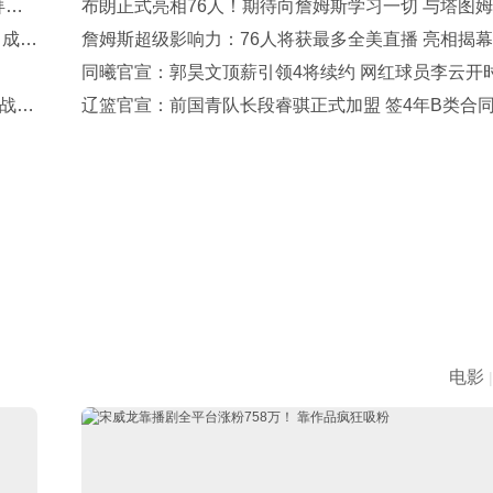
拜仁
布朗正式亮相76人！期待向詹姆斯学习一切 与塔图
 成队
流只有尊重
詹姆斯超级影响力：76人将获最多全美直播 亮相揭
+圣诞大战
同曦官宣：郭昊文顶薪引领4将续约 网红球员李云开
战
一年回归
辽篮官宣：前国青队长段睿骐正式加盟 签4年B类合
7号球衣
电影
|