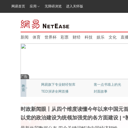
网易首页
应用
无障碍浏览
进入关怀版
新闻
体育
世界杯
彩票
财经
科技
娱乐
文化
直
广告
网易旗下专业财经智库
凿一点书墙上的光
教
育
TED演讲全网首播
封面故事
时政新闻眼丨从四个维度读懂今年以来中国元
以党的政治建设为统领加强党的各方面建设
|
“