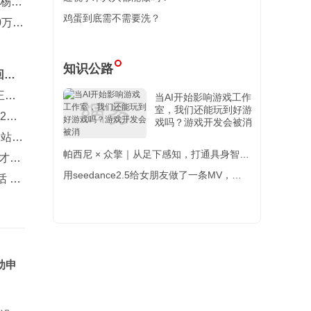
，杨舒
鸡蛋到底需不需要洗？
0万欧
知识公路
回一
王楚
当AI开始影响游戏工作
室，我们还能玩到好游
2主
戏吗？游戏开发会被消
多站第
帕西尼 × 众擎｜从足下感知，打通具身智能
才是
全身触觉感知终极闭环
用seedance2.5给女朋友做了一条MV，被
 誓
夸了一整天
动申