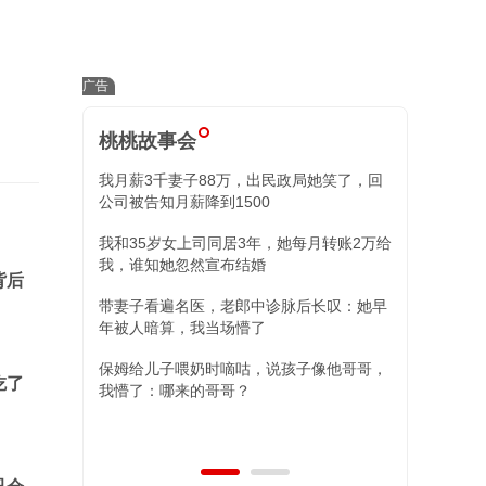
桃桃故事会
我月薪3千妻子88万，出民政局她笑了，回
小舅子昏迷我
公司被告知月薪降到1500
住院我冷回三
我和35岁女上司同居3年，她每月转账2万给
替姐姐照顾外
我，谁知她忽然宣布结婚
现，两女儿的
背后
带妻子看遍名医，老郎中诊脉后长叹：她早
年被人暗算，我当场懵了
保姆给儿子喂奶时嘀咕，说孩子像他哥哥，
吃了
我懵了：哪来的哥哥？