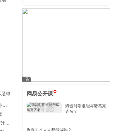
只会
网易公开课
际足球
扑
魏晋时期谁能与诸葛亮
齐名？
冠
安升到
近视手术人人都能做吗？