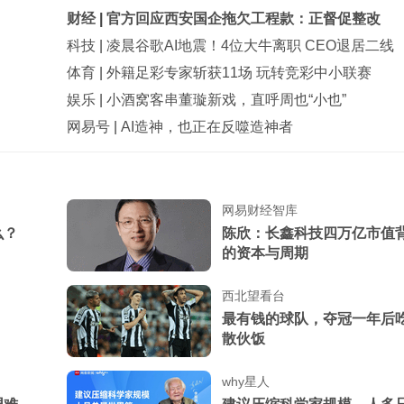
财经
|
官方回应西安国企拖欠工程款：正督促整改
科技
|
凌晨谷歌AI地震！4位大牛离职 CEO退居二线
体育
|
外籍足彩专家斩获11场 玩转竞彩中小联赛
娱乐
|
小酒窝客串董璇新戏，直呼周也“小也”
网易号
|
AI造神，也正在反噬造神者
网易财经智库
么？
陈欣：长鑫科技四万亿市值
的资本与周期
西北望看台
最有钱的球队，夺冠一年后
散伙饭
why星人