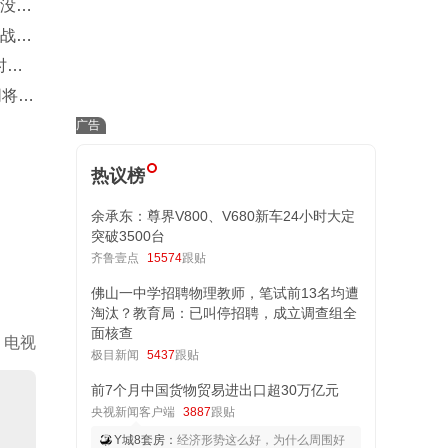
姆没交
幕战
时隔
同将穿
热议榜
余承东：尊界V800、V680新车24小时大定
突破3500台
齐鲁壹点
15574
跟贴
佛山一中学招聘物理教师，笔试前13名均遭
淘汰？教育局：已叫停招聘，成立调查组全
面核查
电视
极目新闻
5437
跟贴
前7个月中国货物贸易进出口超30万亿元
央视新闻客户端
3887
跟贴
Y城8套房：
经济形势这么好，为什么周围好