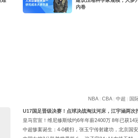
艰难
建议压缩科学家规模，人多
内卷
NBA
CBA
中超
国
|
|
|
U17国足晋级决赛！点球决战淘汰河床，江宇涵两次
点，再战阿森纳
皇马官宣！维尼修斯续约6年年薪2400万 8年已获14
中超惨案诞生：4-0横扫，张玉宁传射建功，北京国