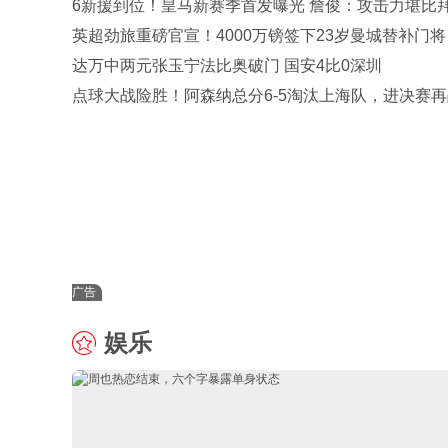
6新援到位！皇马新赛季首发曝光 詹俊：攻击力堪比
巴黎 2软肋
英超劲旅重磅官宣！4000万镑签下23岁曼城替补门将
史标王
达万中两元张玉宁法比奥破门 国安4比0深圳
点球大战险胜！阿森纳总分6-5淘汰上海队，进决赛再
U17国足争冠
广告
娱乐