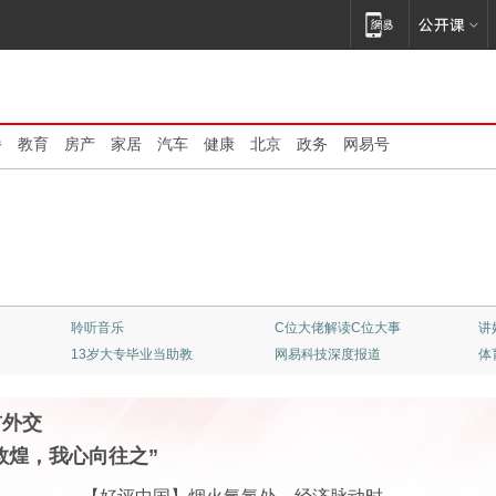
播
教育
房产
家居
汽车
健康
北京
政务
网易号
聆听音乐
C位大佬解读C位大事
讲
13岁大专毕业当助教
网易科技深度报道
体
首外交
敦煌，我心向往之”