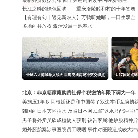
最新外贸数据公布 四个关键词解读中国经济韧性
长江之畔的绿色回响——重庆涪陵睦和村的十年答卷
【有理有句丨遇见新农人】万鸭听她哨，一田生双金
多地向县放权 激活发展一池春水
全球六大海域卷入战火 里海突成两场冲突交织点
U17国足点
北京：非京籍家庭购房社保个税缴纳年限下调为一年
美施压1年多 阿根廷还是和中国签了双边本币互换协
韩国向日本灾区捐水 反被日本网民骂"这水只配冲马桶
男子将外卖员砍成植物人获刑 被告家属:他炒股精神
婚外胚胎案涉事医院员工哽咽:事件对医院造成较大冲