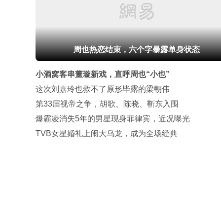
周也热恋结束，六个字暴露单身状态
小酒窝客串董璇新戏，直呼周也“小也”
这次刘嘉玲也救不了原形毕露的梁朝伟
第33届视帝之争，胡歌、陈晓、靳东入围
爆霸凌消失5年的男星现身菲律宾，近况曝光
TVB女星婚礼上闹大乌龙，成为全场经典