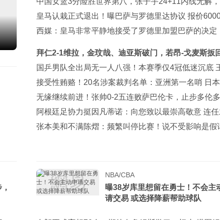
第3
中国女篮3分险胜世界第八，张子宇24+11内线无解
予12+6王思雨7+5
皇马认栽正式退出！曝巴萨与罗德里达协议 报价600
与曼城谈判
西媒：皇马非常平静地接受了罗德里加盟巴萨的决定
拜仁2-1维拉，金玟哉、迪亚斯破门，若昂-戈麦斯扳
城
国乒男队全出局无一人八强！本赛季仅4冠低迷沉底 
钦仍独扛大旗
接受性贿赂！20名涉案裁判名单：亚洲第一名哨 日本
裁+香港1人
无缘继续前进！张帅0-2五连败萨巴伦卡，止步多伦
3轮
阿根廷足协力挺因凡蒂诺：向您致以最崇高敬意 连任
正确道路
张本美和不满陈熠：频繁叫停比赛！说不受影响是假话
要夺冠
NBA/CBA
步，
曝38岁库里想留在勇士！不会主
请交易 或选择降薪帮助球队