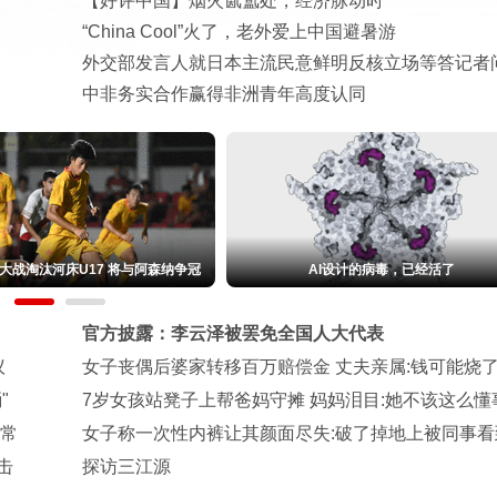
【好评中国】烟火氤氲处，经济脉动时
“China Cool”火了，老外爱上中国避暑游
外交部发言人就日本主流民意鲜明反核立场等答记者
中非务实合作赢得非洲青年高度认同
球大战淘汰河床U17 将与阿森纳争冠
AI设计的病毒，已经活了
官方披露：李云泽被罢免全国人大代表
议
女子丧偶后婆家转移百万赔偿金 丈夫亲属:钱可能烧
"
7岁女孩站凳子上帮爸妈守摊 妈妈泪目:她不该这么懂
异常
女子称一次性内裤让其颜面尽失:破了掉地上被同事看
击
探访三江源