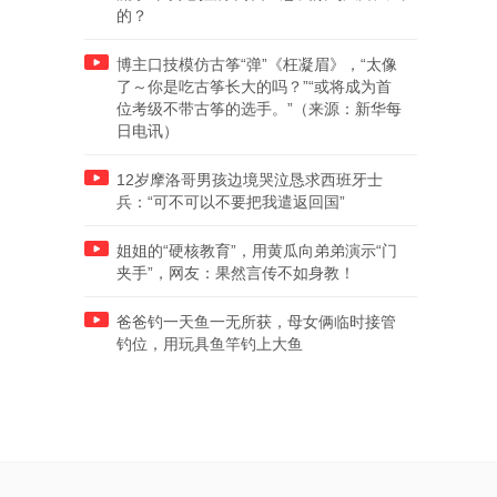
的？
博主口技模仿古筝“弹”《枉凝眉》，“太像
了～你是吃古筝长大的吗？”“或将成为首
位考级不带古筝的选手。”（来源：新华每
日电讯）
12岁摩洛哥男孩边境哭泣恳求西班牙士
兵：“可不可以不要把我遣返回国”
姐姐的“硬核教育”，用黄瓜向弟弟演示“门
夹手”，网友：果然言传不如身教！
爸爸钓一天鱼一无所获，母女俩临时接管
钓位，用玩具鱼竿钓上大鱼