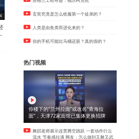
苏格兰工程奇迹：福尔柯克轮
玄奘究竟是怎么收服第一个徒弟的？
4
05:52
05:33
还
如果把月球换成木星，两个小
为啥人类至今都没有发现外
人类是由鱼类而进化来的？
天
时之内，地球就会被岩浆覆盖
文明，宇宙真的是黑暗森林
吗？
你的手机可能比马桶还脏？真的假的？
热门视频
你楼下的“兰州拉面”或改名“青海拉
面”，天津72家面馆已集体更换招牌
舞蹈老师展示连贯腾空跳跃 一套动作行云
流水 节奏感拉满 网友：怎么做到又舞又武