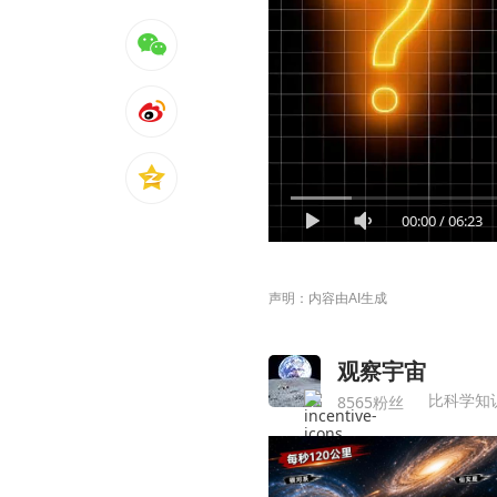
00:00
/
06:23
声明：内容由AI生成
观察宇宙
比科学知
8565粉丝