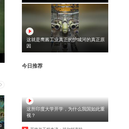
这就是鹰酱工业真正的护城河的真正原
因
今日推荐
这所印度大学开学，为什么我国如此重
视？
0
01:58
01:34