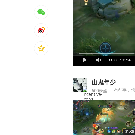
00:00
/
01:56
山鬼年少
有些事，想
600粉丝
01:30