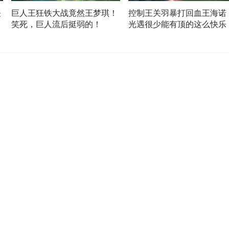
关
巨人王狂铁大战竟然王梦琪！
控制王关羽暴打回血王海诺
笑死，巨人流后挺弱的！
光遇很少能有顶的这么快乐