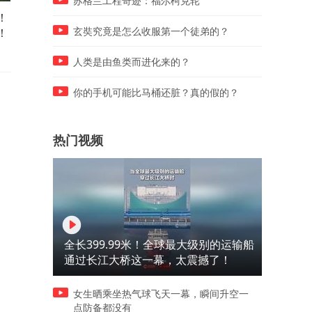
苏格兰工程奇迹：福尔柯克轮
！
巨人流狂人暴打小伽罗！前期
斩杀王关羽暴打巨人鲁班！
！
的巨人是真强！但后期就不
模式人人都是大司命！牢大
玄奘究竟是怎么收服第一个徒弟的？
行！
诗级削弱！
人类是由鱼类而进化来的？
你的手机可能比马桶还脏？真的假的？
热门视频
全长399.99米！全球最大级别的运输船
通过长江大桥这一幕，太震撼了！
女生晒乘坐热气球飞天一幕，瞬间升空一
点防备都没有