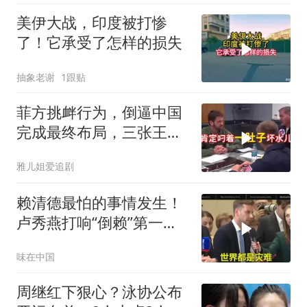
美伊大战，印度被打惨
了！它承受了怎样的损失
抽象老谢
1跟贴
菲方挑衅行为，倒逼中国
完成最终布局，三张王牌
现身黄岩岛
雅儿姐爱追剧
赖清德最怕的事情发生！
卢秀燕打响“倒赖”第一
枪，美国趁火打劫
味在中国
周继红下狠心？泳协公布