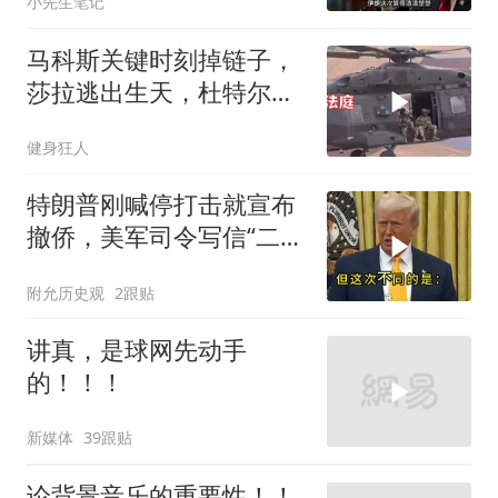
小先生笔记
马科斯关键时刻掉链子，
莎拉逃出生天，杜特尔特
家族稳了
健身狂人
特朗普刚喊停打击就宣布
撤侨，美军司令写信“二选
一”，伊朗这回还会上当
附允历史观
2跟贴
吗？
讲真，是球网先动手
的！！！
新媒体
39跟贴
论背景音乐的重要性！！