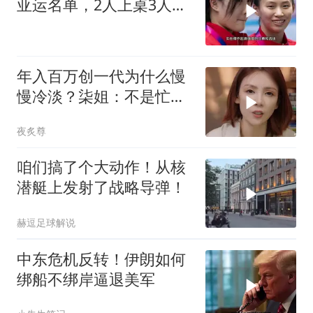
亚运名单，2人上桌3人下
桌，全红婵
年入百万创一代为什么慢
慢冷淡？柒姐：不是忙是
看清你的真面目！
夜炙尊
咱们搞了个大动作！从核
潜艇上发射了战略导弹！
赫逗足球解说
中东危机反转！伊朗如何
绑船不绑岸逼退美军