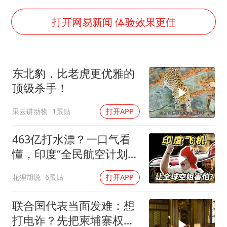
法国下周开始禁止未经同意的电话营销
打开网易新闻 体验效果更佳
泰国一女公务员妆容引争议 本人回应
80后女柜员逆袭成4200亿银行副行长
女子利用漏洞0元薅走3000多件家电
东北豹，比老虎更优雅的
24小时不关空调 电费会更低吗
顶级杀手！
奋进开新局 实干挑大梁
采云讲动物
1跟贴
打开APP
463亿打水漂？一口气看
懂，印度“全民航空计划”
翻车史！
花狸胡说
6跟贴
打开APP
联合国代表当面发难：想
打电诈？先把柬埔寨权贵