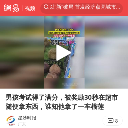
视频
台风白海豚进入48小时警戒线
中方回应是否在太平洋海底开采稀土
台风白海豚影响中国已成定局
佛得角门将亮相智利俱乐部主场
看守所辅警收受10万获刑1年
多地要求领导干部带头休假
U17国足1分钟轰2球
00:00
00:10
宇树科技发行价格150.80元/股
Play
Ent
full
男孩考试得了满分，被奖励30秒在超市
今年已有4位周星驰电影配角去世
随便拿东西，谁知他拿了一车榴莲
哪吒汽车南宁工厂设备降价20%拍卖
星沙时报
五粮液渠道价一箱上涨近百元
8
广东