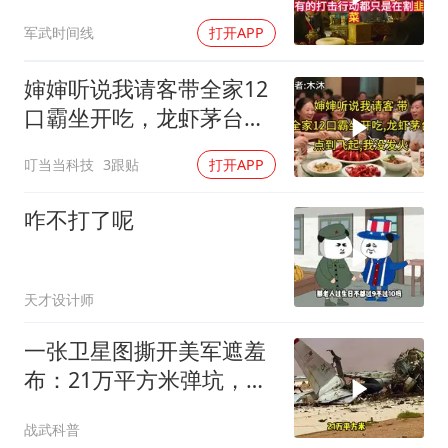
的底裤扒了！
军武时间线
打开APP
婶婶听说我请客带全家12
口霸坐开吃，龙虾茅台点
到飞起，我没发
叮当当科技
3跟贴
打开APP
咋不打了呢
天才设计师
一张卫星图撕开美军遮羞
布：21万平方米弹坑，美
国捂了5个月的账本终于
战武科普
藏不住了