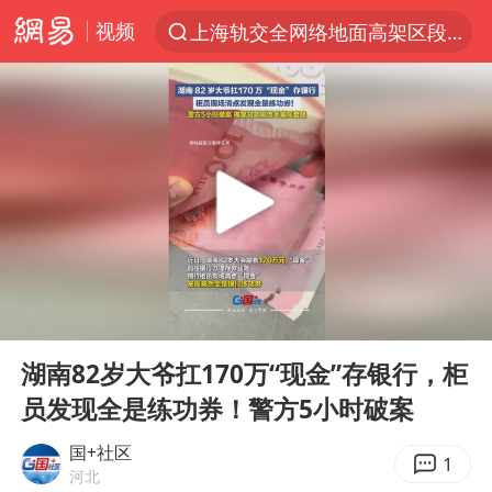
视频
上海轨交全网络地面高架区段限速运行
跨界融合拉长夏日经济消费链条
白海豚逼近浙闽沿海
拜登前列腺癌恶化
四川宜宾5.5级地震后余震为何不断
上海中心城区暴雨预警由橙变红
2026年7月份居民消费价格同比上涨0.5%
00:00
00:11
武契奇会见泽连斯基有何意图
Play
Ent
full
2026“未录满”本科专业排行榜出炉
湖南82岁大爷扛170万“现金”存银行，柜
员发现全是练功券！警方5小时破案
浙江海域将现5到8米巨浪到狂浪
“伊斯兰版北约”出现
国+社区
1
河北