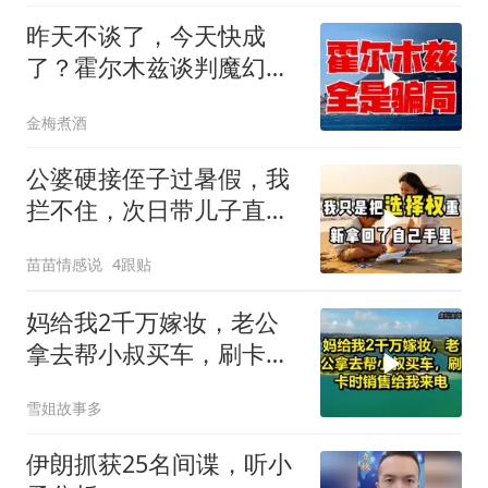
昨天不谈了，今天快成
了？霍尔木兹谈判魔幻反
转，全是骗局？
金梅煮酒
公婆硬接侄子过暑假，我
拦不住，次日带儿子直飞
普吉岛，婆婆傻眼
苗苗情感说
4跟贴
妈给我2千万嫁妆，老公
拿去帮小叔买车，刷卡时
销售给我来电！
雪姐故事多
伊朗抓获25名间谍，听小