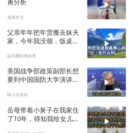
勇分析
鬼菜生活
父亲年年把年货搬去妹夫
家，今年我没领，饭桌上
儿子一句话全家沉默
娱乐圈的笔娱君
美国战争部政策副部长想
要到中国国防大学演讲？
中国已读不回？
陈小毛笑哈
岳母带着小舅子在我家住
了10年，得知我给女儿买
车后，小舅子突