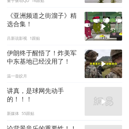
量子驱动QD
16跟贴
《亚洲频道之街溜子》精
选合集！
吕新说影视
1跟贴
伊朗终于醒悟了！炸美军
中东基地已经没用了！
温一壶皎月
讲真，是球网先动手
的！！！
新媒体
55跟贴
论背景音乐的重要性！！