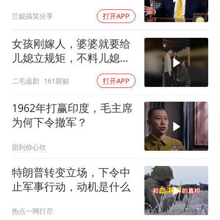
全往莫迪身上招呼了
兰妮搞笑分享
打开APP
女孩刚嫁人，婆婆就要给
儿媳立规矩，不料儿媳不
是好惹的！
二毛追剧
161跟贴
打开APP
1962年打赢印度，毛主席
为何下令撤军？
甜到你心坎
特朗普转变立场，下令中
止军事行动，动机是什么
热点一网打尽