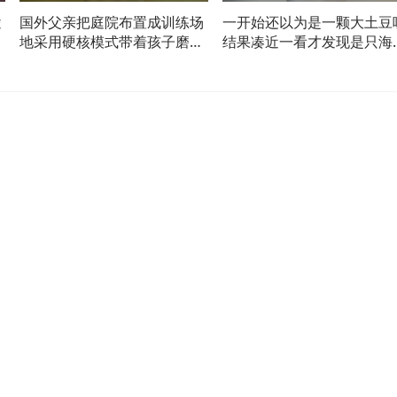
途
国外父亲把庭院布置成训练场
一开始还以为是一颗大土豆
干
地采用硬核模式带着孩子磨炼
结果凑近一看才发现是只海
体质网友：老师 我们家子涵喝
网友：每一帧动作都诡异的
水了吗
AI