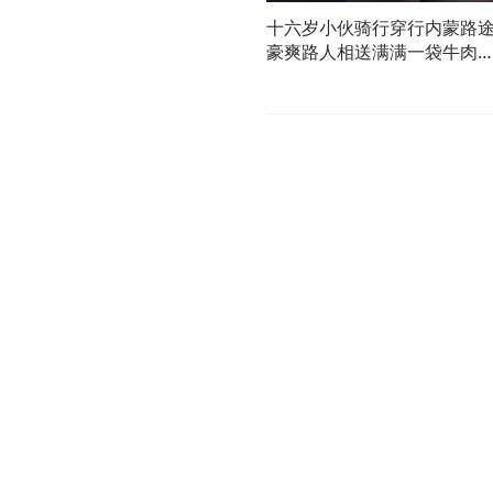
十六岁小伙骑行穿行内蒙路
豪爽路人相送满满一袋牛肉
零食草原很大 人心更宽 这就
是内蒙古的温度