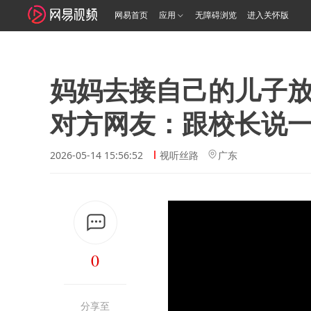
网易首页
应用
无障碍浏览
进入关怀版
妈妈去接自己的儿子
对方网友：跟校长说
2026-05-14 15:56:52
视听丝路
广东
0
分享至