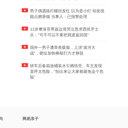
男子偶遇路灯螺丝发红 以为是小灯 却发现
能点燃香烟 当事人：已报警处理
12岁摩洛哥男孩边境哭泣恳求西班牙士
兵：“可不可以不要把我遣返回国”
国外一男子遭章鱼吸脸，上演“拔河大
战”，硬扯加铁棒敲打方才挣脱
轿车后备箱放桶装水引燃纸壳，车主发现
直呼太危险，“拍出来让大家都避免这个危
险”
尚
网易亲子