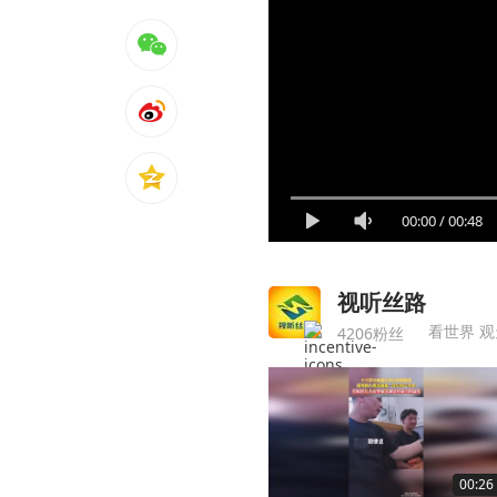
00:00
/
00:48
视听丝路
看世界 
4206粉丝
00:26