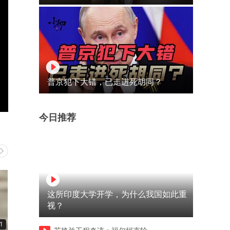
普京犯下大错，已走进死胡同？
今日推荐
这所印度大学开学，为什么我国如此重
视？
1
00:42
00:27