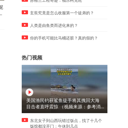
苏格兰工程奇迹：福尔柯克轮
呢
代驾刷到特惠一口价的跑车订
身患糖尿病顾客专程选购无
象
单考量行车风险之后果断拒绝
雪碧没想到粗心餐饮店家错
玄奘究竟是怎么收服第一个徒弟的？
像
接单网友：话里话外无非就是
上含糖汽水最后商家为他们
加钱
五折处理
人类是由鱼类而进化来的？
你的手机可能比马桶还脏？真的假的？
热门视频
美国渔民钓获鲨鱼徒手将其拽回大海
目击者直呼震惊 （视频来源：参考消
息）
东北女子到山西玩错过饭点，找了十几个
饭馆都没开门：午休到几点