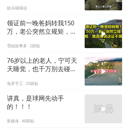
一儆百！
娱乐喵喵说
领证前一晚爸妈转我150
万，老公突然立规矩，我
直接说这证不领了！
雪姐故事多
2跟贴
76岁以上的老人，宁可天
天睡觉，也千万別去碰这
五件事
兔芽手工
25跟贴
讲真，是球网先动手
的！！！
新媒体
40跟贴