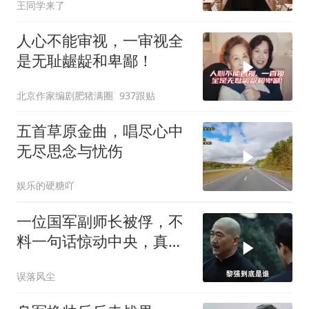
王同学来了
人心不能审视，一审视全
是无耻龌龊和卑鄙！
北京作家编剧肥猪满圈
937跟贴
五首草原金曲，唱尽心中
无尽思念与忧伤
娱乐的硬糖吖
一位国军副师长被俘，不
料一句话惊动中央，真实
身份令人震惊不已
误落风尘