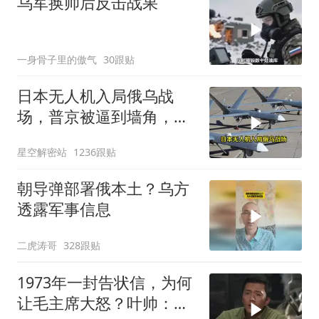
乌军换帅后反击战果
一身骨子里的傲气
30跟贴
日本无人机入局俄乌战
场，普京被逼到墙角，这
场仗只剩下死战一条路
星空解密站
1236跟贴
朝导弹部署俄本土？乌方
透露军事信息
二虎涛哥
328跟贴
1973年一封告状信，为何
让毛主席大怒？叶帅：杀