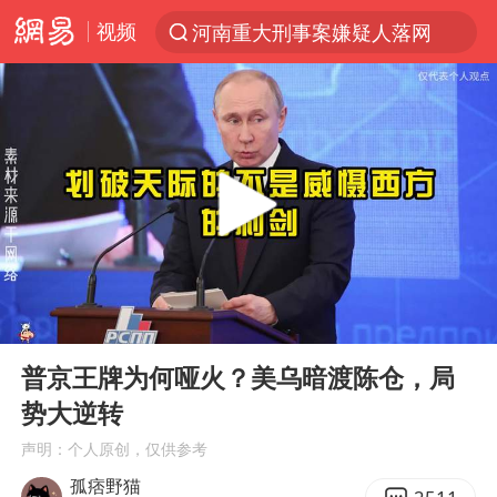
视频
河南重大刑事案嫌疑人落网
光影经济撬动暑期消费新蓝海
WTT横滨冠军赛国乒女单三将晋级四强
浙江上海等地有大雨或暴雨
《欢迎来龙餐馆》口碑
西湖突现狂风暴雨 游客瞬间被浇透
情侣在平潭拍日出时坠崖致一死一伤
00:00
04:45
香港正式允许“拒绝抢救”
Play
Ent
full
视频丨中国东方电气集团原党组副书记、董事宋致远被查
普京王牌为何哑火？美乌暗渡陈仓，局
势大逆转
“不怕六爷挂得多 就怕六爷挂一颗”
声明：个人原创，仅供参考
杭州全市有序停课
孤痞野猫