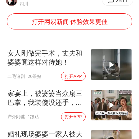
直击东北超：哈尔滨vs通辽
2511
四川
香港宏福苑火灾或由烟头引起
打开网易新闻 体验效果更佳
几元成本的AI广告导致千万市值蒸发
浙江台州《告全体市民书》
酒店回应车内过夜被收150元
女人刚做完手术，丈夫和
白海豚将正面袭击贯穿浙江
婆婆竟这样对待她！
商场现钱学森巨幅海报 负责人回应
二毛追剧
20跟贴
打开APP
乐享全民健身 共筑健康中国
家宴上，被婆婆当众扇三
巴掌，我装傻没还手，悄
悄卖别墅搬家，8天后丈
户外阿毽
1跟贴
打开APP
夫全家10人被新户主请出
家门
婚礼现场婆婆一家人被大