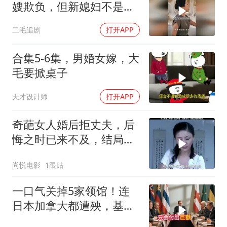
嫂欺负，但新媳妇不是好
惹的！
二毛追剧
打开APP
合集5-6集，男婚女嫁，大
毛要掀桌子
天才设计师
打开APP
奇葩女人婚后拒丈夫，后
悔之时已来不及，结局令
人唏嘘不已
尚悦电影
1跟贴
一口气关掉5家领馆！连
日本加拿大都遭殃，基辛
格临终遗言真应验了