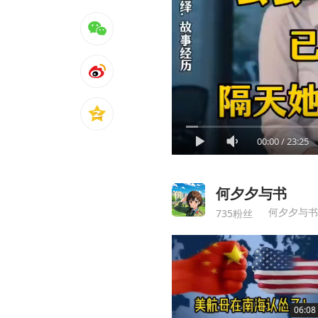
00:00
/
23:25
何夕夕与书
何夕夕与书
735粉丝
06:08