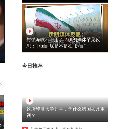
封锁海峡不管用了？伊朗媒体罕见反
思：中国到底是不是在"拆台"
今日推荐
这所印度大学开学，为什么我国如此重
视？
2
00:30
05:11