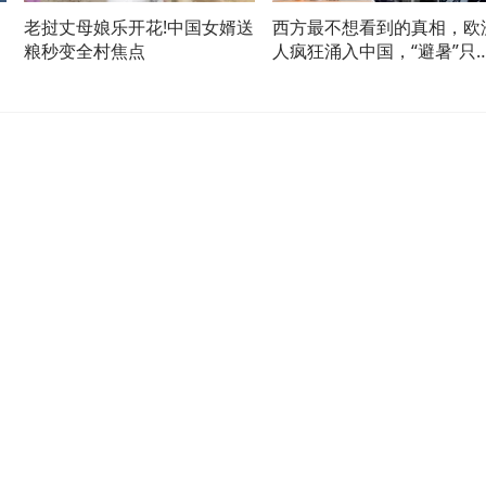
老挝丈母娘乐开花!中国女婿送
西方最不想看到的真相，欧
粮秒变全村焦点
人疯狂涌入中国，“避暑”只
幌子！