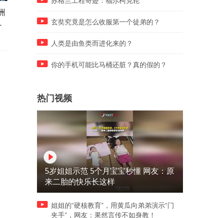
苏格兰工程奇迹：福尔柯克轮
洲
8月27日，一辆无人快递送货
对付日本，要得就是这种霸
是
车，走了真人司机都不敢走得
气！
玄奘究竟是怎么收服第一个徒弟的？
路
人类是由鱼类而进化来的？
你的手机可能比马桶还脏？真的假的？
热门视频
5岁姐姐示范 5个月宝宝秒懂 网友：原
来二胎的快乐长这样
姐姐的“硬核教育”，用黄瓜向弟弟演示“门
夹手”，网友：果然言传不如身教！