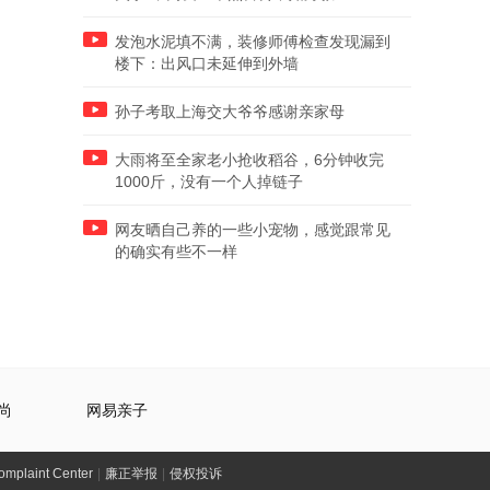
发泡水泥填不满，装修师傅检查发现漏到
楼下：出风口未延伸到外墙
孙子考取上海交大爷爷感谢亲家母
大雨将至全家老小抢收稻谷，6分钟收完
1000斤，没有一个人掉链子
网友晒自己养的一些小宠物，感觉跟常见
的确实有些不一样
尚
网易亲子
laint Center
|
廉正举报
|
侵权投诉