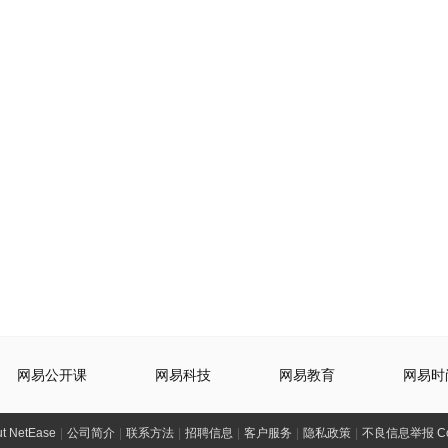
网易公开课
网易科技
网易教育
网易时
t NetEase
|
公司简介
|
联系方法
|
招聘信息
|
客户服务
|
隐私政策
|
不良信息举报 Comp