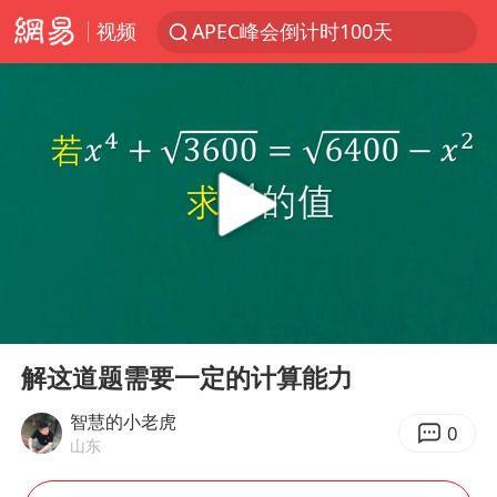
视频
APEC峰会倒计时100天
大连一起飞航班因乘客可乐爆瓶折返
新能源汽车产业链提速
SK海力士回应“或出售重庆工厂”传闻
辽宁28名务农人员中暑死亡？官方辟谣
费大厨不自称“大王”了
中央气象台继续发布暴雨橙警
00:00
01:49
独闯南太行失联女子遗体已找到
Play
Ent
full
血指纹匹配成功，20年悬案告破！凶手被执行死刑
解这道题需要一定的计算能力
相声演员李晓龙因病去世 年仅38岁
智慧的小老虎
0
山东
演员秦焰去世 曾出演《狂飙》