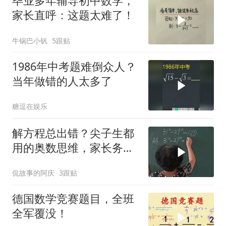
毕业多年辅导初中数学，
家长直呼：这题太难了！
牛锅巴小钒
5跟贴
1986年中考题难倒众人？
当年做错的人太多了
糖逗在娱乐
解方程总出错？尖子生都
用的奥数思维，家长务必
替孩子收藏
侃故事的阿庆
3跟贴
德国数学竞赛题目，全班
全军覆没！