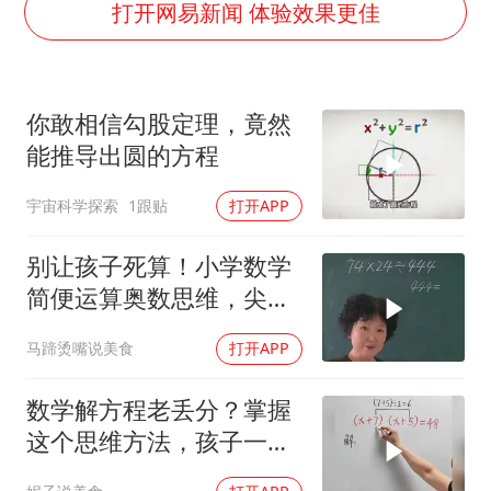
“还不如不放假”
打开网易新闻 体验效果更佳
医疗垃圾做手机壳 这也是谋财害命
武契奇：欧洲已处于大战边缘
你敢相信勾股定理，竟然
经销商证实雪佛兰已暂停在华新车销售
能推导出圆的方程
7月CPI同比上涨0.5% 经济内生增长动力持续增强
宇宙科学探索
1跟贴
打开APP
部分银行上调存款利率
货车高速制动失灵 交警护航化险为夷
别让孩子死算！小学数学
白海豚突然大拐弯 走出罕见路线
简便运算奥数思维，尖子
生都在偷偷学
下党之路
马蹄烫嘴说美食
打开APP
数学解方程老丢分？掌握
这个思维方法，孩子一看
就会