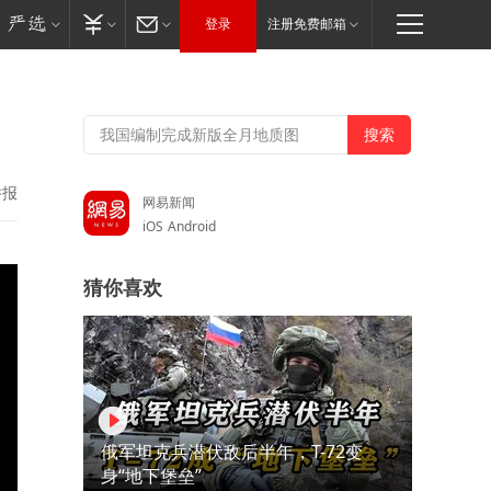
登录
注册免费邮箱
举报
网易新闻
iOS
Android
猜你喜欢
俄军坦克兵潜伏敌后半年，T-72变
身“地下堡垒”