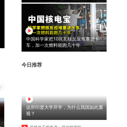
中国科学家把10兆瓦核反应堆塞进卡
车，加一次燃料能跑几十年
今日推荐
这所印度大学开学，为什么我国如此重
视？