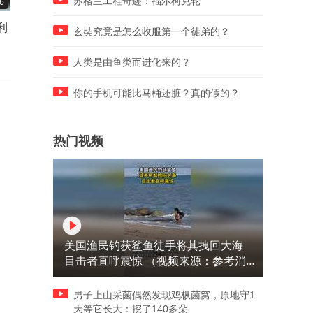
苏格兰工程奇迹：福尔柯克轮
6
05:00
05:00
利
昨晚董宇辉已下播！5万人听
董路闹了大乌龙！亚洲明星
玄奘究竟是怎么收服第一个徒弟的？
完最后这段6分钟切片才离
的杨教练，并不是他的追随
开，太强
人类是由鱼类而进化来的？
你的手机可能比马桶还脏？真的假的？
热门视频
美国渔民钓获鲨鱼徒手将其拽回大海
目击者直呼震惊 （视频来源：参考消
息）
男子上山采菌偶然发现鸡枞菌窝，原地守1
天等它长大：挖了140多朵