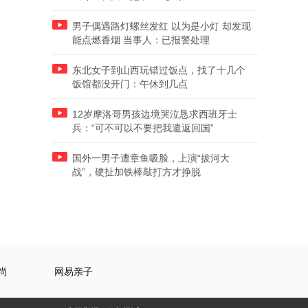
男子偶遇路灯螺丝发红 以为是小灯 却发现
能点燃香烟 当事人：已报警处理
东北女子到山西玩错过饭点，找了十几个
饭馆都没开门：午休到几点
12岁摩洛哥男孩边境哭泣恳求西班牙士
兵：“可不可以不要把我遣返回国”
国外一男子遭章鱼吸脸，上演“拔河大
战”，硬扯加铁棒敲打方才挣脱
尚
网易亲子