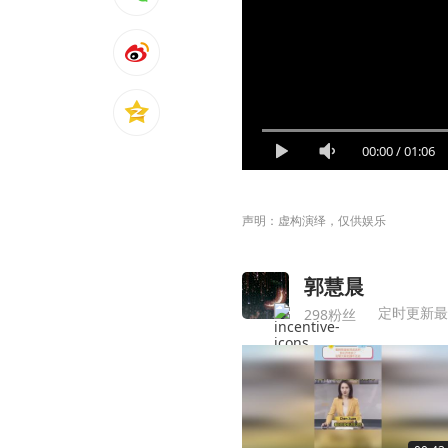
00:00
/
01:06
声明：虚构演绎，仅供娱乐
郭慧晨
定时更新最
298粉丝