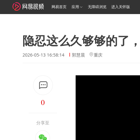
网易首页
应用
无障碍浏览
进入关怀版
隐忍这么久够够的了
2026-05-13 16:58:14
郭慧晨
重庆
0
分享至