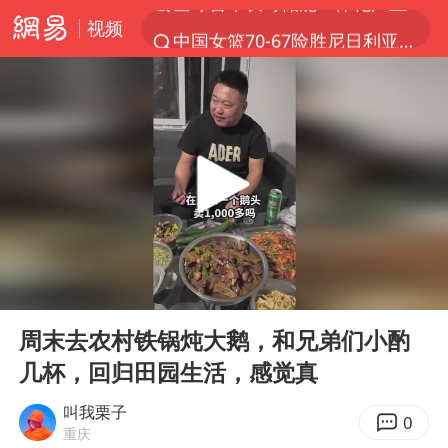
视频
中国女篮70-67险胜尼日利亚女篮
上海：台风白海豚或将带来龙卷风
四川宜宾市高县4.9级地震致1人死亡
名创优品回应女子吐槽内裤质量差
台风白海豚已进入24小时警戒线
中巨芯：上半年归母净利润1405.77万元
秋天的第一杯奶茶到底有多火
00:00
04:28
38岁演员求职万岁山NPC成功
Play
Ent
full
国乒男单横滨冠军赛全军覆没
周末去农村铁锅炖大鹅，和兄弟们小酌
几杯，回归田园生活，感觉真
U17国足三连胜晋级明日之星半决赛
胡彦斌获《歌手2026》歌王
叫我栗子
0
重庆