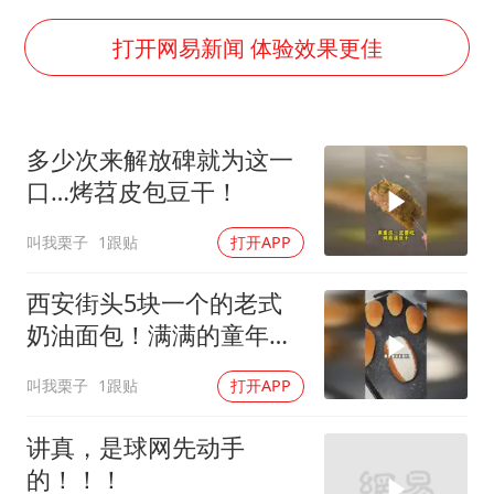
胜宏科技：股票交易异常波动
日本试射“战斧”导弹，国防部回应
打开网易新闻 体验效果更佳
胡彦斌韩磊 谁帮谁
东航：国内客票提前14天免费退改
多少次来解放碑就为这一
夯实基础开新局
口…烤苕皮包豆干！
叫我栗子
1跟贴
打开APP
西安街头5块一个的老式
奶油面包！满满的童年回
忆
叫我栗子
1跟贴
打开APP
讲真，是球网先动手
的！！！