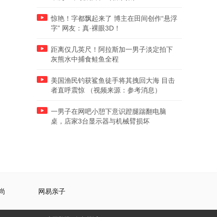
惊艳！字都飘起来了 博主在田间创作“悬浮
字” 网友：真·裸眼3D！
距离仅几英尺！阿拉斯加一男子淡定拍下
灰熊水中捕食鲑鱼全程
美国渔民钓获鲨鱼徒手将其拽回大海 目击
者直呼震惊 （视频来源：参考消息）
一男子在网吧小憩下意识蹬腿踹翻电脑
桌，店家3台显示器与机械臂损坏
尚
网易亲子