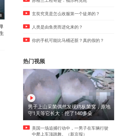
苏格兰工程奇迹：福尔柯克轮
玄奘究竟是怎么收服第一个徒弟的？
8
01:04
01:18
弹
蒙古煤转投日本？半年5921万
蒙古煤转投日本？半年5921
人类是由鱼类而进化来的？
生
吨全卖中国，打脸！2
吨全卖中国，打脸！1
你的手机可能比马桶还脏？真的假的？
热门视频
男子上山采菌偶然发现鸡枞菌窝，原地
守1天等它长大：挖了140多朵
美国一场追捕行动中，一男子在车辆行驶
中爬上车顶跳舞。（新京报）