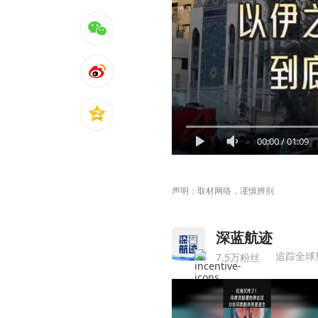
00:00
/
01:09
声明：取材网络，谨慎辨别
深蓝航迹
追踪全球
7.5万粉丝