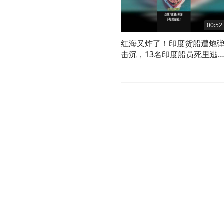
00:52
红海又炸了！印度货船遭炮
击沉，13名印度船员死里逃
1