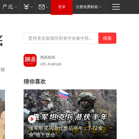
登录
注册免费邮箱
底
网易新闻
iOS
Android
举报
猜你喜欢
俄军坦克兵潜伏敌后半年，T-72变
身“地下堡垒”