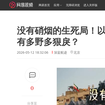
网易首页
应用
无障碍浏览
进入关怀版
没有硝烟的生死局！以
有多野多狠戾？
2026-05-12 18:32:06
深蓝航迹
北京
0
分享至