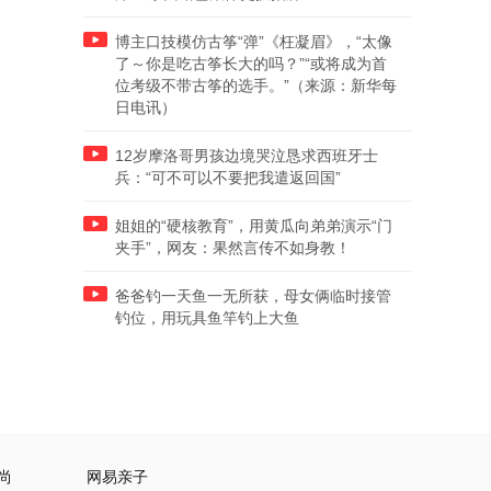
博主口技模仿古筝“弹”《枉凝眉》，“太像
了～你是吃古筝长大的吗？”“或将成为首
位考级不带古筝的选手。”（来源：新华每
日电讯）
12岁摩洛哥男孩边境哭泣恳求西班牙士
兵：“可不可以不要把我遣返回国”
姐姐的“硬核教育”，用黄瓜向弟弟演示“门
夹手”，网友：果然言传不如身教！
爸爸钓一天鱼一无所获，母女俩临时接管
钓位，用玩具鱼竿钓上大鱼
尚
网易亲子