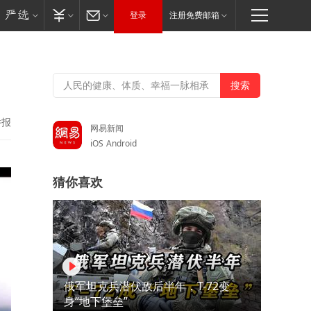
登录
注册免费邮箱
举报
网易新闻
iOS
Android
猜你喜欢
俄军坦克兵潜伏敌后半年，T-72变
身“地下堡垒”