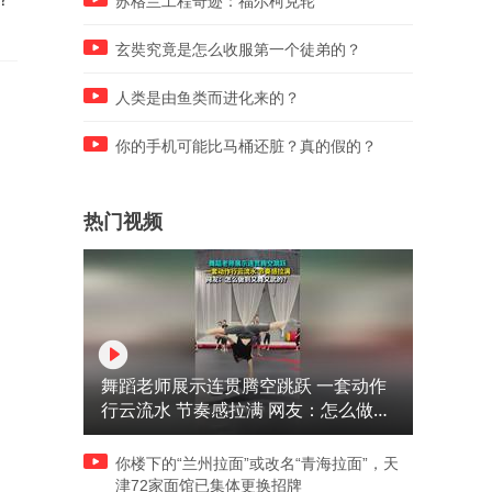
苏格兰工程奇迹：福尔柯克轮
玄奘究竟是怎么收服第一个徒弟的？
人类是由鱼类而进化来的？
你的手机可能比马桶还脏？真的假的？
热门视频
舞蹈老师展示连贯腾空跳跃 一套动作
行云流水 节奏感拉满 网友：怎么做到
又舞又武的？
你楼下的“兰州拉面”或改名“青海拉面”，天
津72家面馆已集体更换招牌