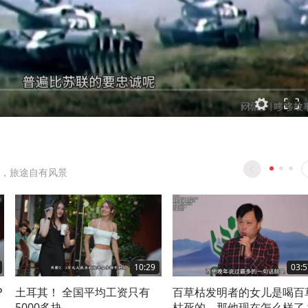
，旅途自有风景
10:29
03:5
P
土耳其！ 全国平均工资只有
百草枯发明者的女儿是喝百
5000多块
枯死的，那他现在怎么样了