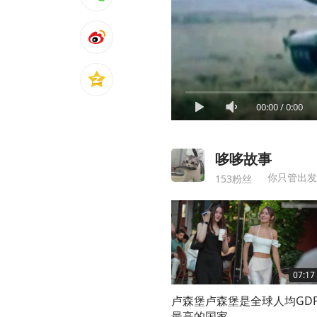
00:00
/
0:00
哆哆故事
你只管出发
153粉丝
07:17
卢森堡卢森堡是全球人均GD
最高的国家