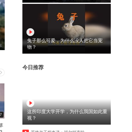
兔子那么可爱，为什么没人把它当宠
物？
今日推荐
这所印度大学开学，为什么我国如此重
7
04:02
00:32
视？
草
分享28种实用工具！
工人把甘蔗一根根的续在里
？
这是把不能吃的甘蔗处理了