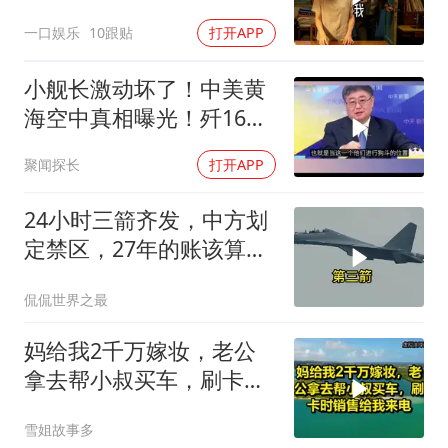
顺手带走了3本房产证和2
一口娱乐
10跟贴
打开APP
把车钥匙
小舰长激动坏了！中美黄
海空中真相曝光！歼16狗
美军F16！解放军南海绝
聚闻探长
打开APP
对武力！
24小时三箭齐发，中方划
定禁区，27年的账该算
了，强制拖船摆上台面
侃侃世界之最
妈给我2千万嫁妆，老公
拿去帮小叔买车，刷卡时
销售给我来电！
雪姐故事多