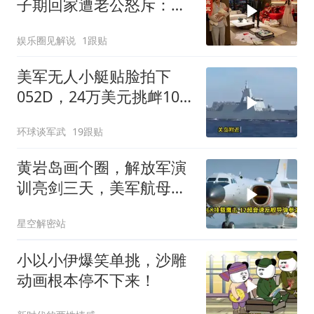
子期回家遭老公怒斥：带
女儿滚蛋！
娱乐圈见解说
1跟贴
美军无人小艇贴脸拍下
052D，24万美元挑衅10
亿美元大驱，这是要搞新
环球谈军武
19跟贴
战法？
黄岩岛画个圈，解放军演
训亮剑三天，美军航母从
南海跑了
星空解密站
小以小伊爆笑单挑，沙雕
动画根本停不下来！