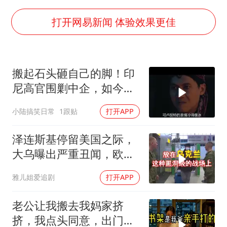
女子利用漏洞0元薅走3000多件家电
深圳地面沉降致车辆损坏系谣言
打开网易新闻 体验效果更佳
我国编制完成新版全月地质图
现代版摸金校尉落网查获400多枚古币
搬起石头砸自己的脚！印
毛宁转发梯田音乐会视频海外网友赞叹
尼高官围剿中企，如今烂
奋进开新局 实干挑大梁
摊子没人收
小陆搞笑日常
1跟贴
打开APP
泽连斯基停留美国之际，
大乌曝出严重丑闻，欧洲
或彻夜难眠
雅儿姐爱追剧
打开APP
老公让我搬去我妈家挤
挤，我点头同意，出门时