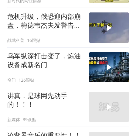
新时代的两性情感
危机升级，俄恐迎内部崩
盘，梅德韦杰夫发警告，
克宫钱袋子见底
战武科普
16跟贴
乌军纵深打击变了，炼油
设备成新名门
窄门
126跟贴
讲真，是球网先动手
的！！！
新媒体
39跟贴
论背景音乐的重要性！！