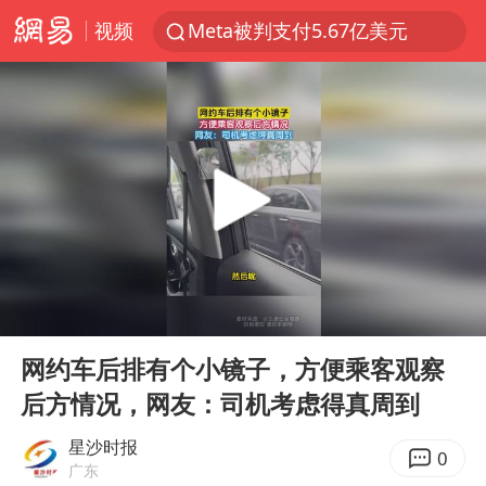
视频
Meta被判支付5.67亿美元
47岁妈妈突然产女 26岁女儿：很震惊
阿根廷足协发文力挺因凡蒂诺
中国稀土盘中涨停
A股开盘：民爆、CPO等概念走强
日本广岛民众举行游行反对政府行径
21楼高空抛物嫌疑人被拘留
00:00
00:33
日韩股市高开跳水 SK海力士下挫转跌
Play
Ent
full
台风白海豚最新路径研判来了
网约车后排有个小镜子，方便乘客观察
后方情况，网友：司机考虑得真周到
OpenAI为免费用户升级GPT-5.6 Luna
粉笔发布“自曝式”公开信
星沙时报
0
广东