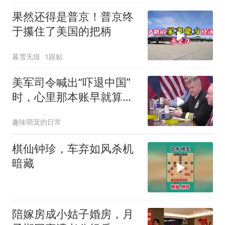
果然还得是普京！普京终
于攥住了美国的把柄
暮雪无痕
1跟贴
美军司令喊出“吓退中国”
时，心里那本账早就算清
楚了
趣味萌宠的日常
棋仙钟珍，车弃如风杀机
暗藏
陪嫁房成小姑子婚房，月