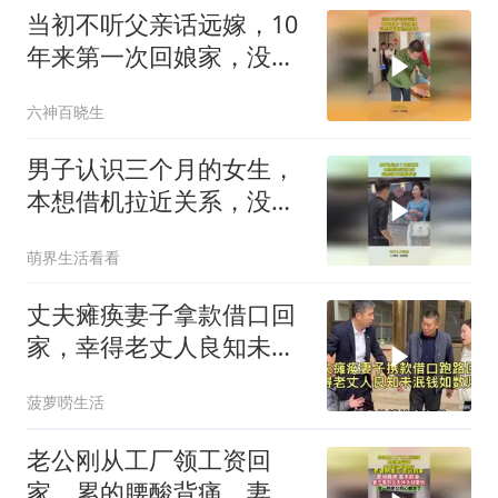
当初不听父亲话远嫁，10
年来第一次回娘家，没想
到爸爸竟然这样做
六神百晓生
男子认识三个月的女生，
本想借机拉近关系，没想
到女生这样反应！
萌界生活看看
丈夫瘫痪妻子拿款借口回
家，幸得老丈人良知未泯
钱如数归还！
菠萝唠生活
老公刚从工厂领工资回
家，累的腰酸背痛，妻子