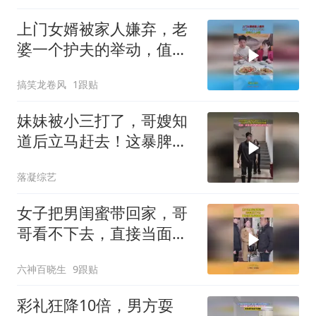
上门女婿被家人嫌弃，老
婆一个护夫的举动，值得
让人点赞！
搞笑龙卷风
1跟贴
妹妹被小三打了，哥嫂知
道后立马赶去！这暴脾
气，必须给妹妹撑腰
落凝综艺
女子把男闺蜜带回家，哥
哥看不下去，直接当面教
训妹妹了！
六神百晓生
9跟贴
彩礼狂降10倍，男方耍