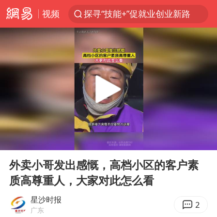
视频
探寻“技能+”促就业创业新路
维持强台风级！白海豚直奔华东沿海
印度暴发金迪普拉病毒
41岁女子为鼓励女儿考上985研究生
24小时不关空调 电费反而更低？
美国退回1000亿美元关税
“事业单位招聘不是人情买卖”
00:00
01:11
河南试行周五下午弹性离岗
Play
Ent
full
李亚鹏向地铁吐血女孩捐99999元
外卖小哥发出感慨，高档小区的客户素
质高尊重人，大家对此怎么看
新华社权威快报|我国编制完成新版全月地质图
山东财大教授刘海明逝世 终年38岁
星沙时报
2
广东