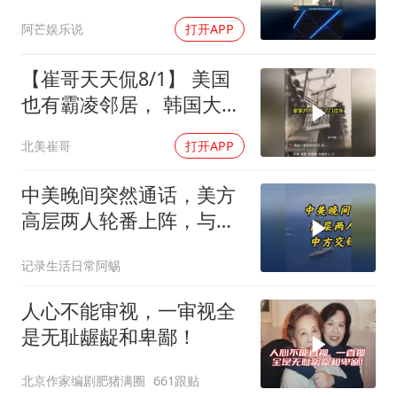
进党信息茧房！
阿芒娱乐说
打开APP
【崔哥天天侃8/1】 美国
也有霸凌邻居， 韩国大爷
忍无可忍
北美崔哥
打开APP
中美晚间突然通话，美方
高层两人轮番上阵，与中
方交锋一个多小时
记录生活日常阿蜴
人心不能审视，一审视全
是无耻龌龊和卑鄙！
北京作家编剧肥猪满圈
661跟贴