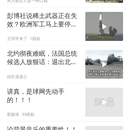
男人吻女人是一种口福
彭博社说稀土武器正在失
效？欧洲军工马上要停
产，美国砸钱建厂远水不
王同学来了
1跟贴
解近渴
北约彻夜难眠，法国总统
候选人放狠话：退出北
约，和中国合作
挂肚逍遥心
讲真，是球网先动手
的！！！
新媒体
39跟贴
论背景音乐的重要性！！