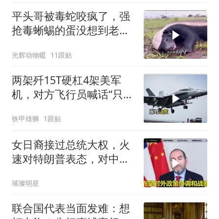
平头哥被毒蛇咬疯了，强
抢毒蜥蜴的蛋没想到老婆
被鬣狗围攻调戏！
光辉动物暖
11跟贴
两架歼15T硬杠4架美军
机，对方飞行员喊话“只想
回家”，被一句话怼到沉默
铁甲雄狮
1跟贴
女日裔接过总统大权，火
速对特朗普表态，对中
国，也许下一个承诺
璀璨明星
联合国代表当面发难：想