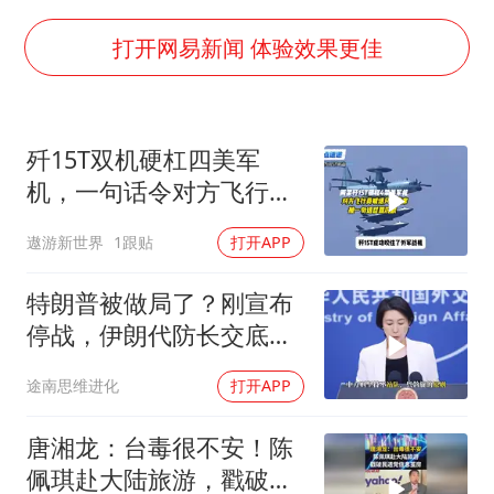
“银行午休1.5小时”留个窗口行不行
要给全体职工“应休尽休”的底气
打开网易新闻 体验效果更佳
如何把百年大党建设得更加坚强有力
80后女柜员逆袭成4200亿银行副行长
歼15T双机硬杠四美军
余承东口误将24999元电脑报成2499
机，一句话令对方飞行员
小伙靠AI减肥 45天瘦40斤进了ICU
无言以对
遨游新世界
1跟贴
打开APP
总书记关心百姓身边这些民生大事
特朗普被做局了？刚宣布
停战，伊朗代防长交底，
中国预判果真应验
途南思维进化
打开APP
唐湘龙：台毒很不安！陈
佩琪赴大陆旅游，戳破民