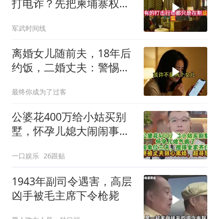
打电诈？先把柬埔寨权贵
的底裤扒了！
军武时间线
离婚女儿随前夫，18年后
约饭，二婚丈夫：警惕骗
局
最终你成为了过客
公婆花400万给小姑买别
墅，怀孕儿媳大闹闹事，
被老公狠心离婚
一口娱乐
26跟贴
1943年副司令遇害，高层
凶手被毛主席下令枪毙