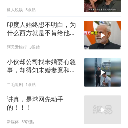
“不得体”的刘嘉玲
豫人说娱
3跟贴
印度人始终想不明白，为
什么西方就是不肯给他们
一个大国的体面
阿天爱旅行
3跟贴
小伙却公司找未婚妻有急
事，却得知未婚妻竟和别
人订婚！
二毛追剧
1跟贴
讲真，是球网先动手
的！！！
新媒体
39跟贴