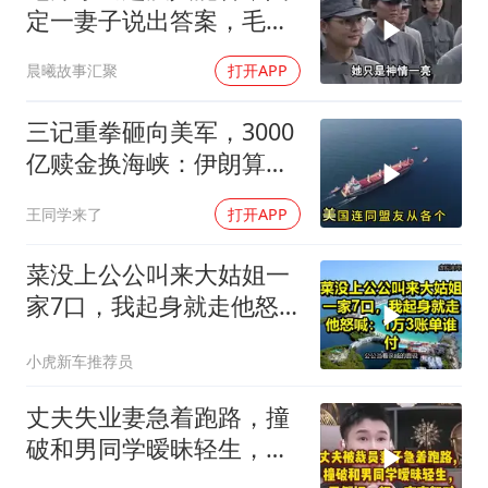
定一妻子说出答案，毛主
席听后高兴异常
晨曦故事汇聚
打开APP
三记重拳砸向美军，3000
亿赎金换海峡：伊朗算准
了特朗普不敢还手
王同学来了
打开APP
菜没上公公叫来大姑姐一
家7口，我起身就走他怒
喊：1万3账单谁付
小虎新车推荐员
丈夫失业妻急着跑路，撞
破和男同学暧昧轻生，反
倒打一耙官官怒怼