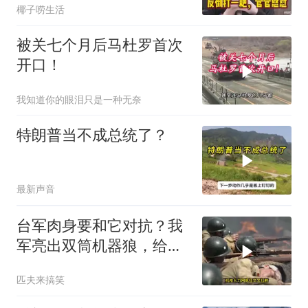
椰子唠生活
被关七个月后马杜罗首次
开口！
我知道你的眼泪只是一种无奈
特朗普当不成总统了？
最新声音
台军肉身要和它对抗？我
军亮出双筒机器狼，给登
陆步兵扫清通道
匹夫来搞笑