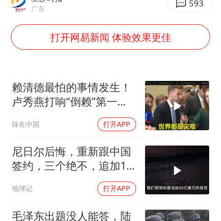
593
广东
公司“上四休三”但要降薪1000元
打开网易新闻 体验效果更佳
A股收盘：三大指数均涨超1%
朱雨玲晋级WTT横滨冠军赛女单八强
东方之约 相约未来
赖清德最怕的事情发生！
卢秀燕打响“倒赖”第一
枪，美国趁火打劫
味在中国
打开APP
尼日尔后悔，重新跟中国
签约，三个绝不，追加10
亿！
地球记
打开APP
毛泽东出题没人能答，陆