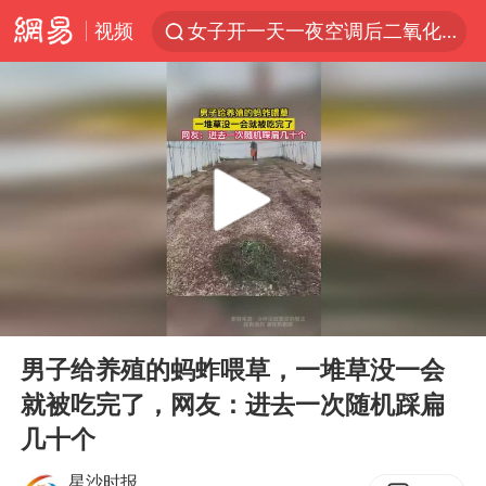
女子开一天一夜空调后二氧化碳中毒
视频
王力宏演唱会黄牛带观众藏匿被查获
官方通报教师招聘笔试前13名被淘汰
泰国校园枪击案死亡人数升至7人
陕西省委书记赶赴柞水县杏坪镇
女孩摆摊卖菌子时收到北大通知书
改名后的“青海拉面”店
00:00
00:13
广岛核爆81周年央视播《奥本海默》
Play
Ent
full
四川宜宾市高县发生4.9级地震
男子给养殖的蚂蚱喂草，一堆草没一会
就被吃完了，网友：进去一次随机踩扁
河南某医院2.33亿工程串标案细节披露
几十个
男子杀人后逃进深山21年活得像野人
星沙时报
立秋的仪式感