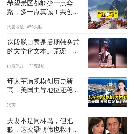
希望景区都能少一点套
路，多一点真诚！共创良
好旅游环境！
大秦论道
459跟贴
这段脱口秀是后期韩寒式
的文学化文本。荒诞、激
愤又温暖
白宸侃片
1215跟贴
环太军演规模创历史新
高，美国主导地位还稳得
住吗
梁芳
夫妻本是同林鸟，但抱
歉，这次梁朝伟也救不了