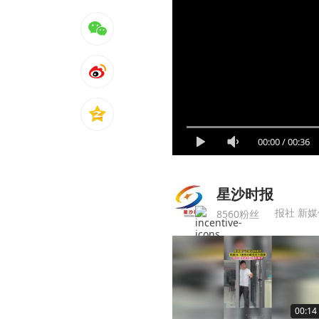
00:00
/
00:36
星沙时报
报社 新媒
8560粉丝
00:14