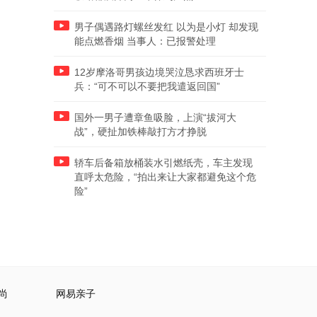
男子偶遇路灯螺丝发红 以为是小灯 却发现
能点燃香烟 当事人：已报警处理
12岁摩洛哥男孩边境哭泣恳求西班牙士
兵：“可不可以不要把我遣返回国”
国外一男子遭章鱼吸脸，上演“拔河大
战”，硬扯加铁棒敲打方才挣脱
轿车后备箱放桶装水引燃纸壳，车主发现
直呼太危险，“拍出来让大家都避免这个危
险”
尚
网易亲子