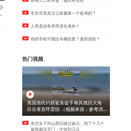
苏格兰工程奇迹：福尔柯克轮
小
婆婆将几百块的垫子铺在路
女子跟老公一起玩轨道滑车
他
边，带孙女坐在树下休息，网
谁知她老公后来居上“一骑绝
玄奘究竟是怎么收服第一个徒弟的？
友：建议换个地方 毕竟是马路
尘”，网友：越重的人惯性越
边
大
人类是由鱼类而进化来的？
你的手机可能比马桶还脏？真的假的？
热门视频
美国渔民钓获鲨鱼徒手将其拽回大海
目击者直呼震惊 （视频来源：参考消
息）
东北女子到山西玩错过饭点，找了十几个
饭馆都没开门：午休到几点