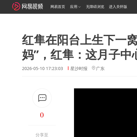
网易首页
应用
无障碍浏览
进入关怀版
红隼在阳台上生下一窝
妈”，红隼：这月子中
2026-05-10 17:23:03
星沙时报
广东
0
分享至