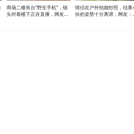
能
商场二楼有台“野生手机”，镜
情侣在户外拍婚纱照，结果
网
头对着楼下正在直播，网友：
伙的姿势十分离谱，网友：
这是在宣传楼下溜冰场吧
就跟AI一样难以驯服