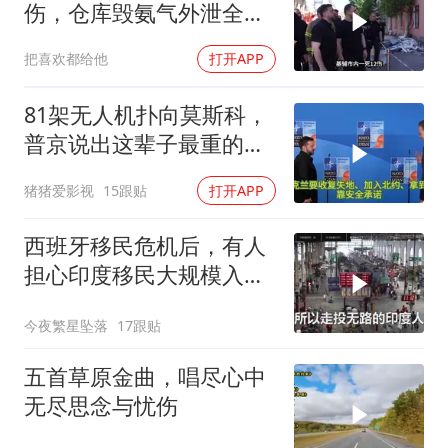
伤，仓库毁氨气外泄全城
警报
把喜欢都给他
打开APP
81架无人机扑向莫斯科，
普京说出这辈子最重的一
句话
猪猪爱影视
15跟贴
打开APP
西班牙移民危机后，有人
担心印度移民大规模入侵
中国，这可能吗？
今夜繁星坠落
17跟贴
五首草原金曲，唱尽心中
无尽思念与忧伤