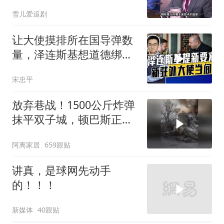
后全是各种算计
雪儿爱追剧
让大使摸排所在国导弹数
量，泽连斯基想道德绑架
援乌国，黔驴技穷
宋忠平
放弃巷战！1500公斤炸弹
抹平双子城，顿巴斯正变
成一场拆城游戏
阿离家居
659跟贴
讲真，是球网先动手
的！！！
新媒体
40跟贴