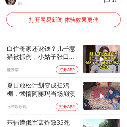
包文婧：二胎很难一碗水端平
67
四川
浙江台州《告全体市民书》
打开网易新闻 体验效果更佳
香港宏福苑火灾或由烟头引起
黄金创今年来最大单周涨幅
郑丽文：台湾从来没有“独立”过
白住哥家还讹钱？儿子惹
网传《披荆斩棘2026》名单
猫被抓伤，小姑子张口就
要精神费，太荒唐
人民的健康、体质、幸福一脉相承
鹿云清
打开APP
夏日放松计划变成扫鸡
棚，懒惰阿丽玛当场崩溃
阿芒娱乐说
打开APP
基辅遭俄军轰炸致35死