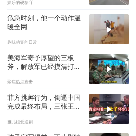
娱乐的硬糖吖
危急时刻，他一个动作温
暖全网
趣味萌宠的日常
美海军寄予厚望的三板
斧，解放军已经摸清打
法，海空一体联手接下
聚焦热点直击
菲方挑衅行为，倒逼中国
完成最终布局，三张王牌
现身黄岩岛
雅儿姐爱追剧