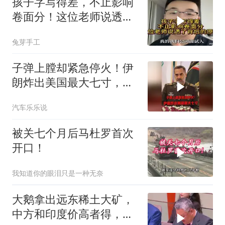
孩子字写得差，不止影响
卷面分！这位老师说透了
背后的原因
兔芽手工
子弹上膛却紧急停火！伊
朗炸出美国最大七寸，特
朗普赶紧叫停战争
汽车乐乐说
被关七个月后马杜罗首次
开口！
我知道你的眼泪只是一种无奈
大鹅拿出远东稀土大矿，
中方和印度价高者得，背