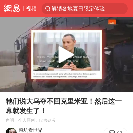
视频
解锁各地夏日限定体验
富婆带资进组给自己硬加60多场吻戏
酒店回应车内过夜被收150元
名创优品一次性内裤 颜面尽失
“六爷”挂一颗出场
金饰克价一夜涨回1300元
白海豚将正面袭击贯穿浙江
00:00
16:18
视频丨中国东方电气集团原党组副书记、董事宋致远被查
Play
Ent
full
梁家辉：到内地拍戏不是北上是回归
牠们说大乌夺不回克里米亚！然后这一
幕就发生了！
牛津大学一纸声明甩不了锅
声明：个人原创，仅供参考
女主硬加吻戏短剧已下架
蹲坑看世界