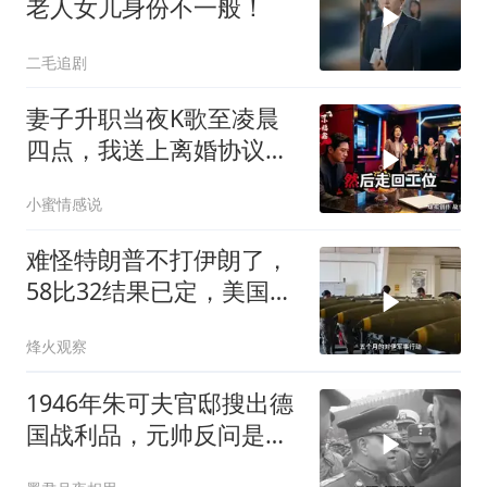
老人女儿身份不一般！
二毛追剧
妻子升职当夜K歌至凌晨
四点，我送上离婚协议果
盘，隔天她拦在公司门
小蜜情感说
口：我们谈谈
难怪特朗普不打伊朗了，
58比32结果已定，美国专
家：一个时代结束
烽火观察
1946年朱可夫官邸搜出德
国战利品，元帅反问是否
需辞职