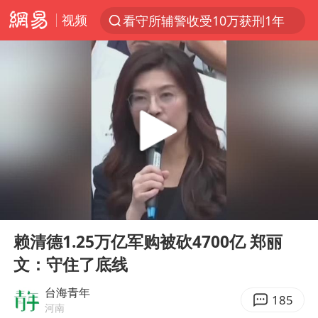
视频
看守所辅警收受10万获刑1年
以“新”破局 首发经济点亮城市消费活力
台风白海豚进入48小时警戒线
中方回应是否在太平洋海底开采稀土
台风白海豚影响中国已成定局
佛得角门将亮相智利俱乐部主场
U17国足1分钟轰2球
00:00
01:11
五粮液渠道价一箱上涨近百元
Play
Ent
full
宇树科技发行价格150.80元/股
赖清德1.25万亿军购被砍4700亿 郑丽
文：守住了底线
法国将禁止“未经同意的电话营销”
宇树科技王兴兴身家有望超200亿元
台海青年
185
河南