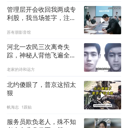
管理层开会收回我两成专
利股，我当场签字，注销
核心技术授权，全员慌了
苏有朋影音馆
河北一农民三次离奇失
踪，神秘人背他飞遍全中
国，幕后真相是什么
老家的诗和远方
北约傻眼了，普京这招太
狠
帆海志
1跟贴
服务员欺负老人，殊不知