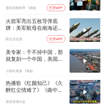
履行赡养义务
普陀动物世界
1跟贴
打开APP
火箭军亮出五枚导弹底
牌：美军航母在南海还有
安全区吗？
附允历史观
打开APP
美专家：干不掉中国，那
就复刻一个中国，美国看
上了这两个国家
小怪吃美食
1跟贴
热播歌《红颜知己》《久
醉红尘情难了》《曲中
人》《伱是陪我风雨的
黑哥讲现代史
人》