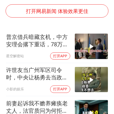
泰国一女公务员妆容引争议 本人回应
80后女柜员逆袭成4200亿银行副行长
打开网易新闻 体验效果更佳
27岁女子成组织卖淫集团主犯被通缉
吉林一“温度计大楼”读数爆表
普京借兵暗藏玄机，中方
女子利用漏洞0元薅走3000多件家电
安理会撂下重话，78万件
24小时不关空调 电费会更低吗
武器去向成谜
星空解密站
打开APP
东方甄选被判赔偿江小白30万元
奋进开新局 实干挑大梁
许世友当广州军区司令
时，中央让杨勇去当政
委，杨勇说：我不想去
小影的娱乐
打开APP
前妻起诉我不赡养瘫痪老
丈人，法官质问为何拒不