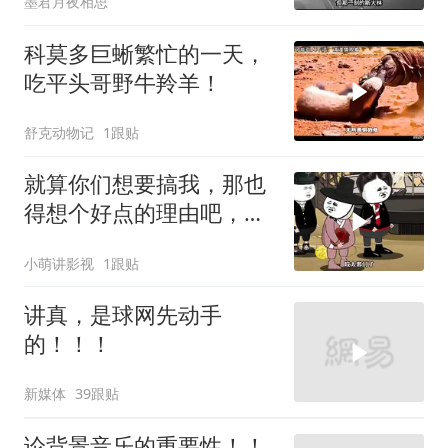
墨君月夜相思
科莫多巨蜥繁忙的一天，
吃平头哥野牛羚羊！
舒克动物记
1跟贴
就算你们想要搞我，那也
得想个好点的理由吧，这
这...他不成立啊
小萌讲影视
1跟贴
讲真，是球网先动手
的！！！
新媒体
39跟贴
论背景音乐的重要性！！