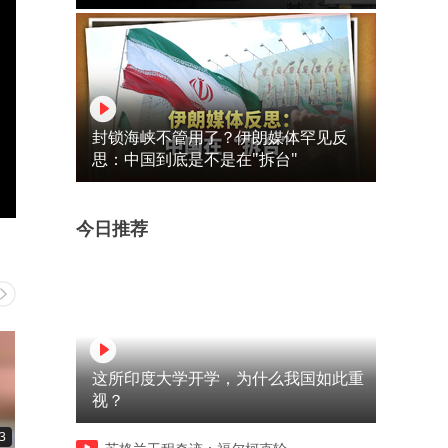
封锁海峡不管用了？伊朗媒体罕见反
思：中国到底是不是在"拆台"
今日推荐
这所印度大学开学，为什么我国如此重
视？
3
00:16
00:16