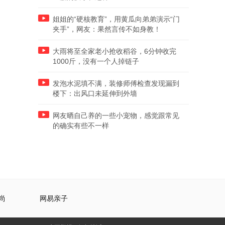
姐姐的“硬核教育”，用黄瓜向弟弟演示“门
夹手”，网友：果然言传不如身教！
大雨将至全家老小抢收稻谷，6分钟收完
1000斤，没有一个人掉链子
发泡水泥填不满，装修师傅检查发现漏到
楼下：出风口未延伸到外墙
网友晒自己养的一些小宠物，感觉跟常见
的确实有些不一样
尚
网易亲子