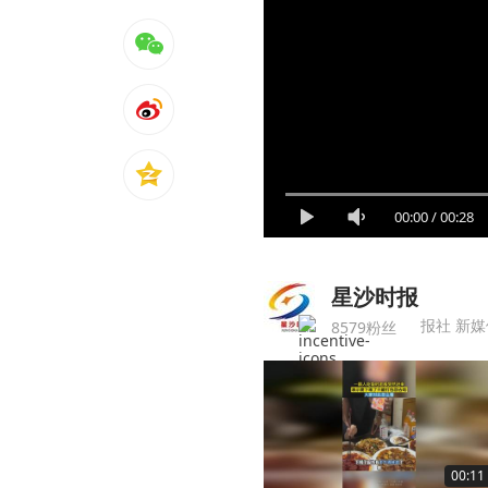
00:00
/
00:28
星沙时报
报社 新媒
8579粉丝
00:11