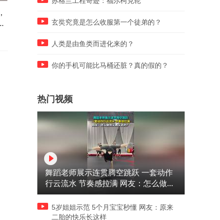
苏格兰工程奇迹：福尔柯克轮
，
牛突然冲向女生，女生吓得不
男子见老婆在车里操作手机
万
敢乱动，网友：它好像是要跟
他在车外默默看了5分钟，网
玄奘究竟是怎么收服第一个徒弟的？
你玩耍
友：要想人不知除非己莫为
人类是由鱼类而进化来的？
你的手机可能比马桶还脏？真的假的？
热门视频
舞蹈老师展示连贯腾空跳跃 一套动作
行云流水 节奏感拉满 网友：怎么做到
又舞又武的？
5岁姐姐示范 5个月宝宝秒懂 网友：原来
二胎的快乐长这样