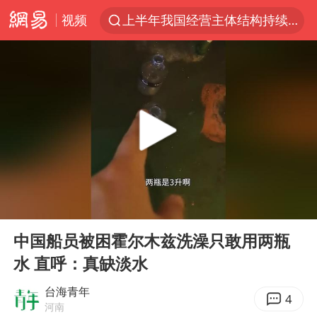
视频
上半年我国经营主体结构持续优化
白海豚对华东华北影响会大于巴威
于东来回应胖东来近25年老店年底关闭
《披荆斩棘2026》阵容官宣
全球最大级别运输船通过长江大桥
独闯南太行的失联女生最后轨迹已确认
上海全力守护市民“菜篮子”
00:00
01:00
国足U17与阿森纳决赛取消 并列冠军
Play
Ent
full
白海豚北上或致京津冀暴雨
中国船员被困霍尔木兹洗澡只敢用两瓶
水 直呼：真缺淡水
构建更高水平的全民健身公共服务体系
上门女婿出轨女邻居多年被判重婚罪
台海青年
4
河南