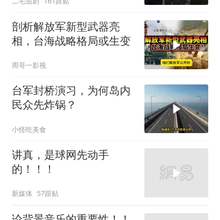
二毛追剧
161跟贴
剖析解放军新型武器亮
相，台海战略格局或生变
周哥一影视
台军封桥演习，为何岛内
民众先炸锅？
小怪吃美食
讲真，是球网先动手
的！！！
新媒体
57跟贴
论背景音乐的重要性！！