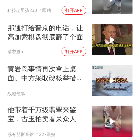
马柱？
科技老男孩233
1跟贴
打开APP
那通打给普京的电话，让
高加索棋盘彻底翻了个面
清衣渡a
打开APP
黄岩岛事情再次拿上桌
面。中方采取硬核举措，
引发了各方的大量关注，
战域笔墨
一起来听听
他带着千万级翡翠来鉴
宝，古玉拍卖看呆众人
苏有朋影音馆
1227跟贴