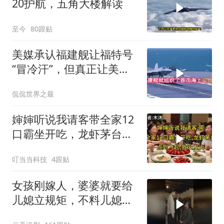
20护航，五角大楼解读
至今
80跟贴
美媒承认福建舰让福特号
“冒冷汗”，但真正让美国
紧张的根本不是航母本身
侃侃世界之最
婶婶听说我请客带全家12
口霸坐开吃，龙虾茅台点
到飞起，我没发
叮当当科技
4跟贴
女孩刚嫁人，婆婆就要给
儿媳立规矩，不料儿媳不
是好惹的！