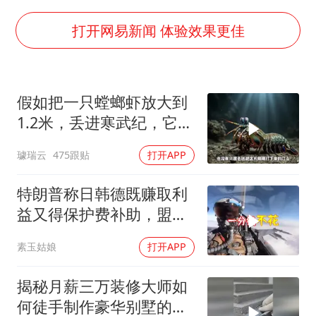
香港刷新1884年以来最高气温纪录
新疆一婚礼线上邀请引热议
打开网易新闻 体验效果更佳
《龙餐馆》 冲奖
存款市场为何两极分化
假如把一只螳螂虾放大到
云南一男子胃中取出180颗铁钉
1.2米，丢进寒武纪，它能
以军士兵把枪口对准中国记者
战胜当代霸主吗
璩瑞云
475跟贴
打开APP
奋力开创中国式现代化建设新局面
特朗普称日韩德既赚取利
益又得保护费补助，盟友
联合反对
素玉姑娘
打开APP
揭秘月薪三万装修大师如
何徒手制作豪华别墅的罗