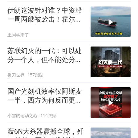
伊朗这波针对谁？中资船
一周两艘被袭击！霍尔木
兹海峡的“安全走廊”神话
王同学来了
彻底破灭！
苏联幻灭的一代：可以处
分一个人，但不能处分一
种渴望
捉刀世界
157跟贴
国产光刻机效率仅阿斯麦
一半，西方为何反而更
慌？
小雪的运动之心
114跟贴
轰6N大杀器震撼全球，歼