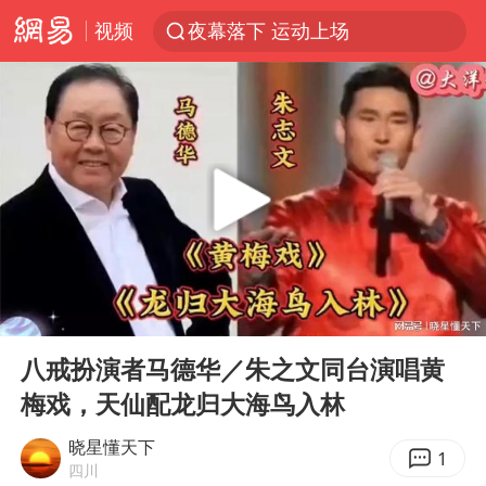
视频
夜幕落下 运动上场
汪峰阻止14岁女儿买大牌
泸溪河：桃酥吃出金属牙冠视频不实
27岁女子组织卖淫集团被悬赏通缉
改名后的“青海拉面”店
泰国校园枪击案死亡人数升至7人
火把节震撼瞬间
00:00
02:18
公司“上四休三”但要降薪1000元
Play
Ent
full
泰高官回应中国人在泰遭歧视：全面调查
八戒扮演者马德华／朱之文同台演唱黄
梅戏，天仙配龙归大海鸟入林
女子开一天一夜空调后二氧化碳中毒
四川宜宾市高县发生4.9级地震
晓星懂天下
1
四川