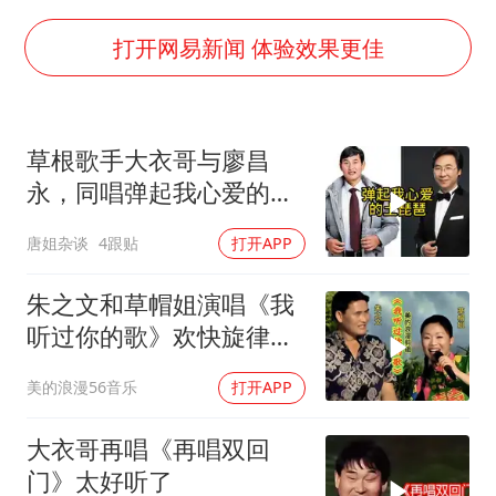
“空调24小时开着更省电”不实
粉笔教育发布“自曝式”公开信
打开网易新闻 体验效果更佳
OpenAI为免费用户升级GPT-5.6 Luna
“中国蔬菜之乡”最高温达41.8℃
草根歌手大衣哥与廖昌
“不建议大家买深色蛋糕”
永，同唱弹起我心爱的土
985博士后被曝在妻子孕期出轨后续
琵琶，唯美又动听
唐姐杂谈
4跟贴
打开APP
如何把百年大党建设得更加坚强有力？
朱之文和草帽姐演唱《我
听过你的歌》欢快旋律甜
美歌曲唱太好听
美的浪漫56音乐
打开APP
大衣哥再唱《再唱双回
门》太好听了