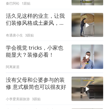
秦巴阿松
1跟贴
活久见这样的业主，让我
们装修风格成土豪风，买
了几万元的金箔来装修，
奇遇唐小生
3跟贴
看看效果
学会视觉 tricks，小家也
能显大？装修必看！
阿离家居
没有父母和公婆参与的装
修 意式极简也可以很友好
小李爱美丽旅游
3跟贴