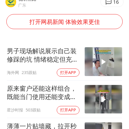
56岁刘奕君跟13岁女儿合跳
16
广东
三预警齐发 11个省份有大到暴雨
打开网易新闻 体验效果更佳
“还不如不放假”
梅婷12岁女儿百花奖发言
从科技创新看开局起步的时与势
男子现场解说展示自己装
修踩的坑 情绪稳定但充满
无奈 每处都有精心设计
海外网
235跟贴
打开APP
但每处都有瑕疵 网友：一
开始我没笑 但看到洗手盆
原来窗户还能这样组合，
我没绷住
既能当门使用还能变成半
截窗，网友：很适合一楼
星沙时报
503跟贴
打开APP
的房子
薄薄一片贴墙藏，拉开秒