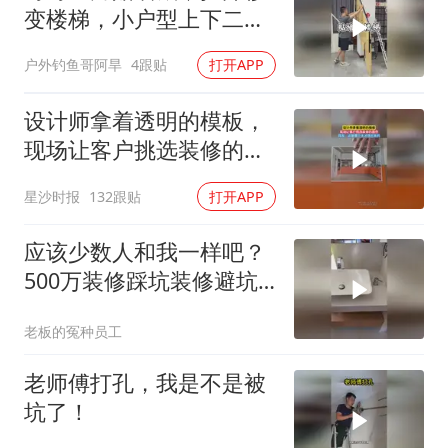
变楼梯，小户型上下二楼
真方便
户外钓鱼哥阿旱
4跟贴
打开APP
设计师拿着透明的模板，
现场让客户挑选装修的颜
色，网友：这是哪个天才
星沙时报
132跟贴
打开APP
想出来的
应该少数人和我一样吧？
500万装修踩坑装修避坑
强迫症我家已
老板的冤种员工
老师傅打孔，我是不是被
坑了！