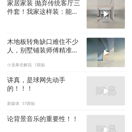
家居家装 抛弃传统客厅三
件套！我家这样装：能
躺、能学、能
木地板转角缺口难住不少
人，别墅铺装师傅精准铺
贴太惊艳
小龙拳击解说
1跟贴
讲真，是球网先动手
的！！！
新媒体
57跟贴
论背景音乐的重要性！！