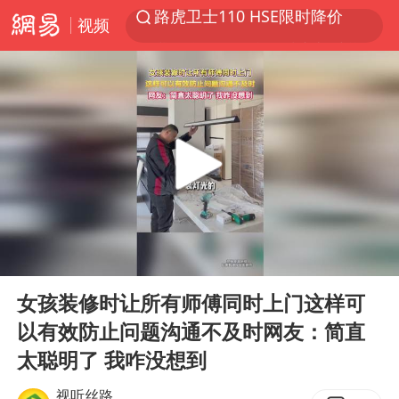
视频
我国发现稀散金属独立新矿物——乌斯河锗矿
上海鼓励居家办公
多地银行上调存款利率
新疆生产建设兵团生态环境局原局长被查
朱一龙的鼻子怎么了
5万元以下微型代步车集体遇冷
大疆错失宇树
00:00
00:52
费大厨口号更改 不再宣传小炒肉大王
Play
Ent
full
周星驰妈妈现身香港首映礼
女孩装修时让所有师傅同时上门这样可
以有效防止问题沟通不及时网友：简直
上海地铁4条线路全线停运
太聪明了 我咋没想到
4.2平卫生间补漏注胶花1.55万
视听丝路