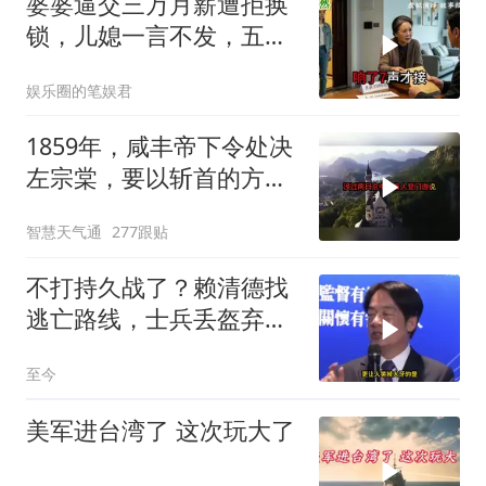
婆婆逼交三万月薪遭拒换
锁，儿媳一言不发，五天
后丈夫收传票
娱乐圈的笔娱君
1859年，咸丰帝下令处决
左宗棠，要以斩首的方式
公开行刑，在那生死攸关
智慧天气通
277跟贴
的关头
不打持久战了？赖清德找
逃亡路线，士兵丢盔弃
甲，解放军对其更名
至今
美军进台湾了 这次玩大了