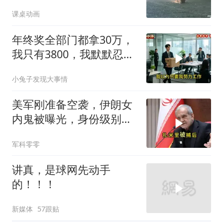
课桌动画
年终奖全部门都拿30万，
我只有3800，我默默忍
受，七天后合同到期我离
小兔子发现大事情
职
美军刚准备空袭，伊朗女
内鬼被曝光，身份级别很
意外
军科零零
讲真，是球网先动手
的！！！
新媒体
57跟贴