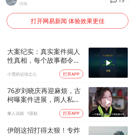
于东来直播和胖东来核心团队开会
15
河南
2025年小学教师减少13.19万
打开网易新闻 体验效果更佳
泰国：高度重视中国游客旅游体验
王艺迪无缘横滨赛决赛
上海大部迎大暴雨
大案纪实：真实案件揭人
构建更高水平的全民健身公共服务体系
性真相，每个故事都令人
震撼
小雪的运动之心
打开APP
76岁刘晓庆再迎麻烦，古
柯曝案件进展，两人私密
事仅是冰山一角
豫人说娱
1跟贴
打开APP
伊朗这招打得太狠！专炸