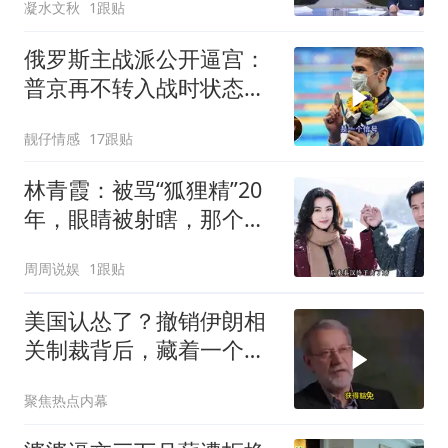
凝水文秋
1跟贴
俄罗斯主战派公开逼宫：
普京再不转入战时状态，
我们就自己动手
靓仔情感
17跟贴
林青霞：被骂“狐狸精”20
年，眼睛被射瞎，那个男
人只问了一句“谁来出机票
周周说娱
1跟贴
钱？”
美国认怂了？撤销伊朗相
关制裁背后，藏着一个说
不出口的尴尬
聚焦热点内幕