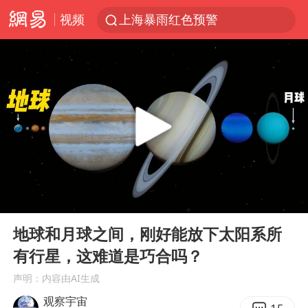
视频
上海暴雨红色预警
上海：5号线16号线浦江线全线停运
上海全域长途客运班次全部停运
周星驰母亲现身香港路演现场
王传君 《披荆斩棘》
国足U17与阿森纳决赛取消 并列冠军
上海有出现龙卷潜势
00:00
06:21
王艺迪2-4不敌张本美和止步4强
Play
Ent
full
上门女婿出轨女邻居多年被判重婚罪
地球和月球之间，刚好能放下太阳系所
有行星，这难道是巧合吗？
1枚就能让航母瘫痪 轰-6J实力有多强
声明：内容由AI生成
以军士兵把枪口对准中国记者
观察宇宙