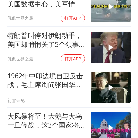
美国数据中心，美军情报
系统直接瘫痪，比封海峡
侃侃世界之最
打开APP
还致命
特朗普叫停对伊朗动手，
美国却悄悄关了5个领事
馆，这才是真问题
侃侃世界之最
打开APP
1962年中印边境自卫反击
战，毛主席询问张国华能
否获胜
初雪未见
大风暴将至！大鹅与大乌
一旦停战，这3个国家将
直接迎来灭国崩盘