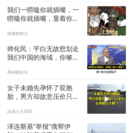
我们一唠嗑你就插嘴，一
唠嗑你就插嘴，显着你
了？
猫猫狗狗汪
帅化民：平白无故想划走
我们中国的海域，你够格
吗？
果妈聊娱乐
女子未婚先孕怀了双胞
胎，男方却故意压价只给
2万8彩礼
品读人生百味
泽连斯基“举报”俄帮伊