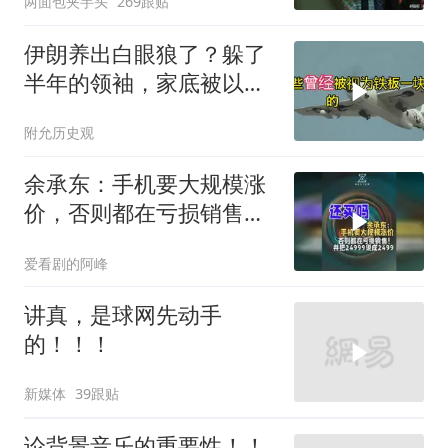
两面包夹芋头
269跟贴
伊朗养出白眼狼了？躲了
半年的领袖，家底被以色
列摸得一干二净
附允历史观
余承东：手机要大规模涨
价，否则都在亏损销售！
并把24999说成2499
爱看剧的阿峰
讲真，是球网先动手
的！！！
新媒体
39跟贴
论背景音乐的重要性！！