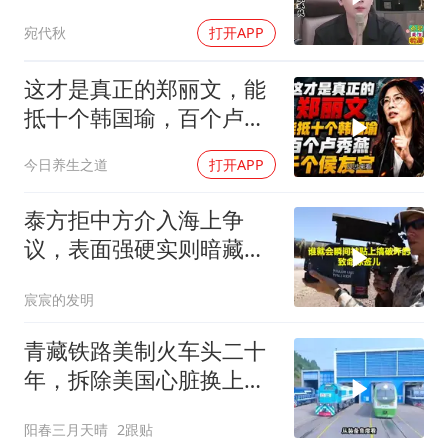
批！
宛代秋
打开APP
这才是真正的郑丽文，能
抵十个韩国瑜，百个卢秀
燕，千个侯友宜
今日养生之道
打开APP
泰方拒中方介入海上争
议，表面强硬实则暗藏玄
机
宸宸的发明
青藏铁路美制火车头二十
年，拆除美国心脏换上绿
色电力
阳春三月天晴
2跟贴