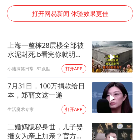
男子杀人后逃进深山21年活得像野人
打开网易新闻 体验效果更佳
OpenAI为免费用户升级GPT-5.6 Luna
“中国蔬菜之乡”最高温达41.8℃
勒沃库森U17主帅盛赞赵松源
上海一整栋28层楼全部被
“不建议大家买深色蛋糕”
水泥封死.b看完你就明白
了..s
985博士后被曝在妻子孕期出轨后续
小陆搞笑日常
82跟贴
打开APP
如何把百年大党建设得更加坚强有力？
7月31日，100万捐款给日
本，郑丽文这一递
生活魔术专家
打开APP
二婚妈隐秘身世，儿子娶
继女为亲上加亲？官方怒