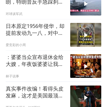
朗，特朗普反手急踩刹
车，美国霸权底气尽失
环球谈军武
日本原定1956年侵华，却
提前发动九一八，对中国
是福是祸？
爱竞彩的小周
：婆婆当众宣布退休金给
大嫂，年夜饭婆婆让我结
账，我冷笑，婆婆傻眼
林子说事
真实事件改编！看得头皮
发麻，这才是美国最顶级
刑侦片，全程高能