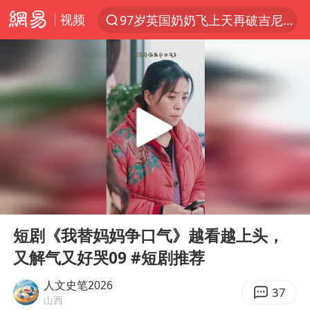
97岁英国奶奶飞上天再破吉尼斯纪录
视频
夜幕落下 运动上场
汪峰阻止14岁女儿买大牌
泸溪河：桃酥吃出金属牙冠视频不实
27岁女子组织卖淫集团被悬赏通缉
美国将对多晶硅衍生品加征15%关税
泰国校园枪击案死亡人数升至7人
改名后的“青海拉面”店
00:00
14:15
公司“上四休三”但要降薪1000元
Play
Ent
full
短剧《我替妈妈争口气》越看越上头，
泰高官回应中国人在泰遭歧视：全面调查
又解气又好哭09 #短剧推荐
火把节震撼瞬间
人文史笔2026
37
四川宜宾市高县发生4.9级地震
山西