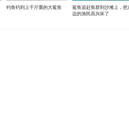
钓鱼钓到上千斤重的大鲨鱼
鲨鱼追赶鱼群到沙滩上，把
边的渔民高兴坏了