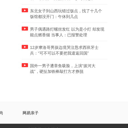
东北女子到山西玩错过饭点，找了十几个
饭馆都没开门：午休到几点
男子偶遇路灯螺丝发红 以为是小灯 却发现
能点燃香烟 当事人：已报警处理
12岁摩洛哥男孩边境哭泣恳求西班牙士
兵：“可不可以不要把我遣返回国”
国外一男子遭章鱼吸脸，上演“拔河大
战”，硬扯加铁棒敲打方才挣脱
尚
网易亲子