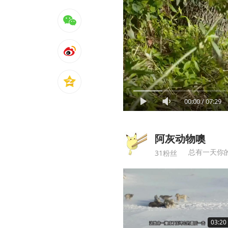
00:00
/
07:29
阿灰动物噢
总有一天你
31粉丝
03:20