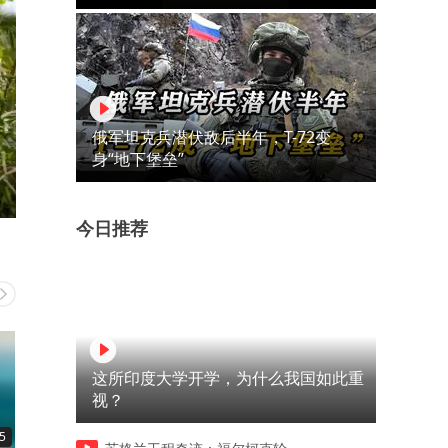
俄军坦克兵潜伏敌后半年，T-72变
身“地下堡垒”
今日推荐
这所印度大学开学，为什么我国如此重
视？
5
00:56
02:26