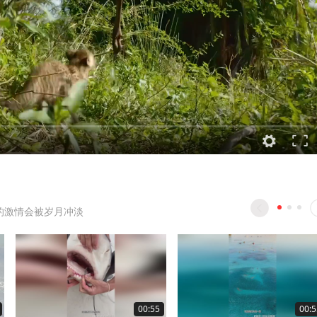
的激情会被岁月冲淡
00:55
00:5