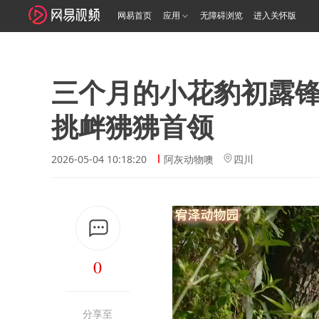
网易首页
应用
无障碍浏览
进入关怀版
三个月的小花豹初露
挑衅狒狒首领
2026-05-04 10:18:20
阿灰动物噢
四川
0
分享至