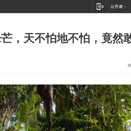
锋芒，天不怕地不怕，竟然