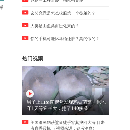
苏格兰工程奇迹：福尔柯克轮
岸
村民清理祸害粮食的野猪
狒狒驱赶闯入领地的平头哥
玄奘究竟是怎么收服第一个徒弟的？
人类是由鱼类而进化来的？
你的手机可能比马桶还脏？真的假的？
热门视频
男子上山采菌偶然发现鸡枞菌窝，原地
守1天等它长大：挖了140多朵
美国渔民钓获鲨鱼徒手将其拽回大海 目击
者直呼震惊 （视频来源：参考消息）