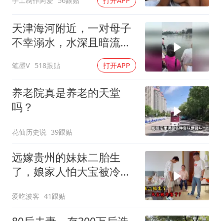
手工制作阿爱
56跟贴
打开APP
天津海河附近，一对母子
不幸溺水，水深且暗流湍
急，虽然现场人多，但没
笔墨V
518跟贴
打开APP
人敢下水帮忙
养老院真是养老的天堂
吗？
花仙历史说
39跟贴
远嫁贵州的妹妹二胎生
了，娘家人怕大宝被冷
落，买礼物讨欢喜
爱吃波客
41跟贴