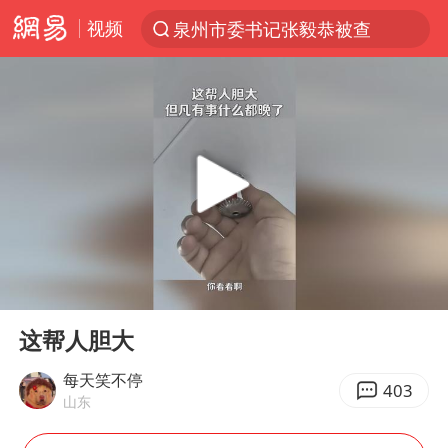
视频
泉州市委书记张毅恭被查
“电影+”如何激发千亿级消费新活力？
全球首个长时储能一体化产业园量产
台风白海豚加强
中国女篮70-67险胜尼日利亚女篮
四川宜宾高县4.9级地震致1死
名创优品回应女子吐槽内裤质量差
00:00
00:24
出口禁令驱动有色板块大涨
Play
Ent
full
秋天的第一杯奶茶到底有多火
这帮人胆大
国防部：中国军队坚决反制任何闹海挑衅图谋
每天笑不停
403
山东
U17国足点球大战淘汰河床晋级决赛