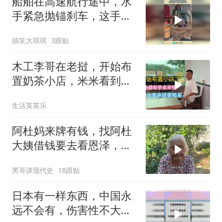
船舶在高速航行途中，水
手紧急抛锚刹车，这手法
一般人做不到！
搞笑大琪琪
3跟贴
木工李哥在老挝，开始布
置奶茶小店，米米看到会
不会后悔
生活英英乐
阿杜妈来牌有钱，找阿杜
大姨借钱要去看恩泽，看
阿杜大姨怎么收拾她
黑哥讲现代史
18跟贴
日本有一样东西，中国永
远不会有，伤害性不大侮