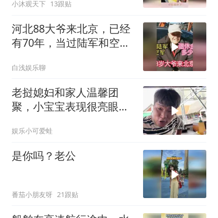
小沐观天下
13跟贴
河北88大爷来北京，已经
有70年，当过陆军和空
军，退休金多少
白浅娱乐聊
老挝媳妇和家人温馨团
聚，小宝宝表现很亮眼，
丈母娘梦想成真了！
娱乐小可爱蛙
是你吗？老公
番茄小朋友呀
21跟贴