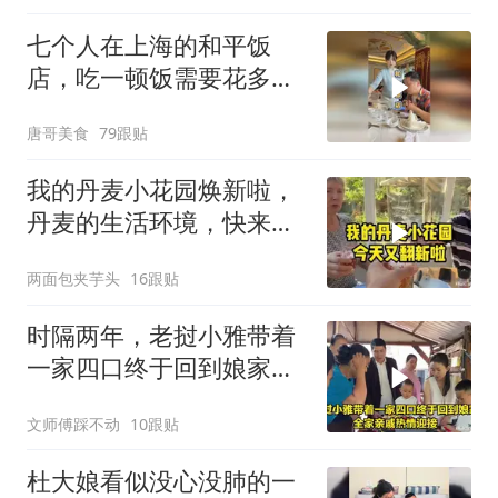
七个人在上海的和平饭
店，吃一顿饭需要花多少
钱？
唐哥美食
79跟贴
我的丹麦小花园焕新啦，
丹麦的生活环境，快来打
卡！
两面包夹芋头
16跟贴
时隔两年，老挝小雅带着
一家四口终于回到娘家，
全家亲戚热情迎接
文师傅踩不动
10跟贴
杜大娘看似没心没肺的一