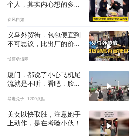
个人，其实内心想的多，
比谁都明白！
春风自如
义乌外贸街，包包便宜到
不可思议，比出厂的价格
还要少一半
博哥剪辑圈
厦门，都说了小心飞机尾
流就是不听，看吧，脸都
打肿了
暴走兔子
1200跟贴
美女以快取胜，注意她手
上动作，是在考验小伙！