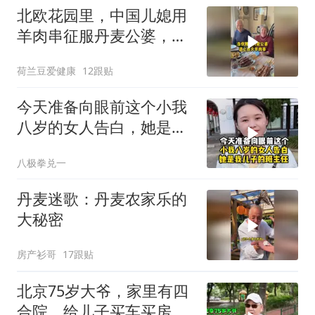
北欧花园里，中国儿媳用
羊肉串征服丹麦公婆，扔
掉刀叉直接撸！
荷兰豆爱健康
12跟贴
今天准备向眼前这个小我
八岁的女人告白，她是我
儿子的班主任
八极拳兑一
丹麦迷歌：丹麦农家乐的
大秘密
房产衫哥
17跟贴
北京75岁大爷，家里有四
合院，给儿子买车买房，