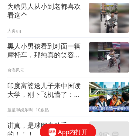
为啥男人从小到老都喜欢
看这个
大勇gg
黑人小男孩看到对面一辆
摩托车，那纯真的笑容亮
了！
台海风云
印度富婆送儿子来中国读
大学，刚下飞机懵了：这
真是中国吗？
童童聊娱乐啊
10跟贴
讲真，是球网先动手
App内打开
的！！！