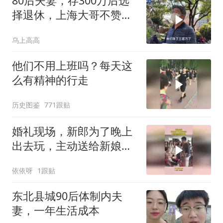
80后夫妻，存300万后选
择退休，上海大哥不赞同
他们的选择
乌上高高
他们不用上班吗？每天这
么有精神的行走
历史图鉴
771跟贴
婚礼现场，新郎为了晚上
出去玩，主动送给新娘包
包
依依呀
1跟贴
东北县城90后体制内夫
妻，一年生活成本