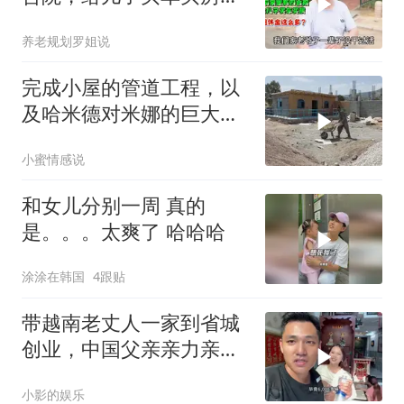
退休金这么多？
养老规划罗姐说
完成小屋的管道工程，以
及哈米德对米娜的巨大帮
助
小蜜情感说
和女儿分别一周 真的
是。。。太爽了 哈哈哈
涂涂在韩国
4跟贴
带越南老丈人一家到省城
创业，中国父亲亲力亲
为，这发展确实不错
小影的娱乐