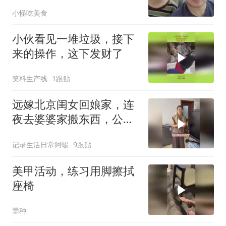
小怪吃美食
小伙看见一堆垃圾，接下
来的操作，这下发财了
笑料生产线
1跟贴
远嫁北京闺女回娘家，连
夜去婆婆家搬东西，公公
笑她像贼
记录生活日常阿蜴
9跟贴
美甲活动，练习用脚擦拭
座椅
犟种