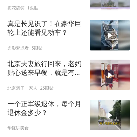
辱性极强
梅花搞笑
1跟贴
真是长见识了！在豪华巨
轮上还能看见动车？
光影梦境者
5跟贴
北京夫妻旅行回来，老妈
贴心送来早餐，就是有点
糊
北京魁子一家人
25跟贴
一个正军级退休，每个月
退休金多少？
华庭讲美食