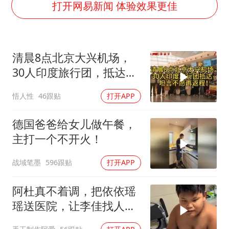
美股存储板块集体大跌
打开网易新闻 体验效果更佳
国乒男单横滨冠军赛全军覆没
38岁演员求职万岁山NPC成功
清晨8点北京大兴机场，
胡彦斌获《歌手2026》歌王
30人印度旅行团，抵达，
日本试射“战斧”导弹，国防部回应
坦言不愿再返程！
悟人性
46跟贴
打开APP
胡彦斌韩磊 谁帮谁
“今天得有40℃了吧 为啥还不预警”
德国爸爸给女儿做午餐，
夯实基础开新局
主打一个不开火！
战域笔墨
596跟贴
打开APP
阿杜真不着调，把依依瑶
瑶送医院，让李佳找人看
孩子吧！