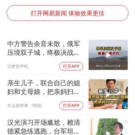
生产也能“拼单”了
央视新主播李秋莹孙亚鹏亮相
打开网易新闻 体验效果更佳
白海豚登陆前还将加强
娜扎称眼睛恢复情况不太妙
中方警告余音未散，俄军
河南刑案嫌犯被抓 逃窜时伤害多人
压境双子城，终极决战开
经常半夜醒要排查6种疾病
打，俄向亚洲借兵
旧梦留声机
打开APP
三警齐发！多地10级以上雷暴大风
乐享全民健身 共筑健康中国
亲生儿子，联合自己的媳
妇和丈母娘，把亲妈扫地
出门！
左运新鲜事
7跟贴
打开APP
汉光演习开场尴尬，赖清
德紧急练逃跑，台军坦克