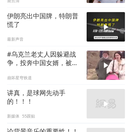
鹿云清
伊朗亮出中国牌，特朗普
慌了
最新声音
#乌克兰老丈人因躲避战
争，投奔中国女婿，被眼
前城市繁荣震惊
崩坏星穹铁道
讲真，是球网先动手
的！！！
新媒体
55跟贴
论背景音乐的重要性！！