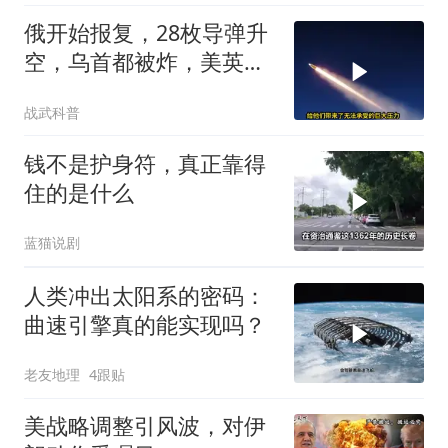
俄开始报复，28枚导弹升
空，乌首都被炸，美英法
德失声
战武科普
钱不是护身符，真正靠得
住的是什么
蓝猫说剧
人类冲出太阳系的密码：
曲速引擎真的能实现吗？
老友地理
4跟贴
美战略调整引风波，对伊