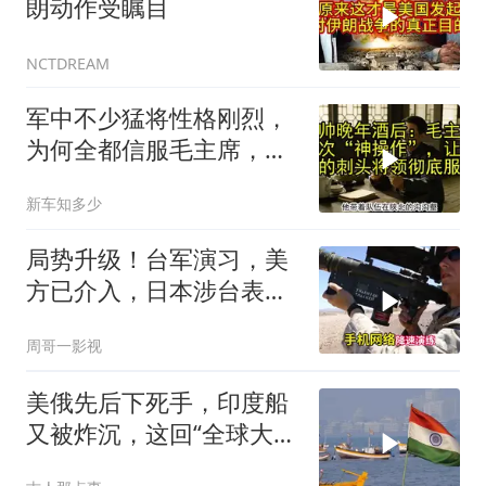
朗动作受瞩目
NCTDREAM
军中不少猛将性格刚烈，
为何全都信服毛主席，这
份大智慧值得感悟
新车知多少
局势升级！台军演习，美
方已介入，日本涉台表述
突变，大陆已收到通知
周哥一影视
美俄先后下死手，印度船
又被炸沉，这回“全球大
国”的面具彻底挂不住了