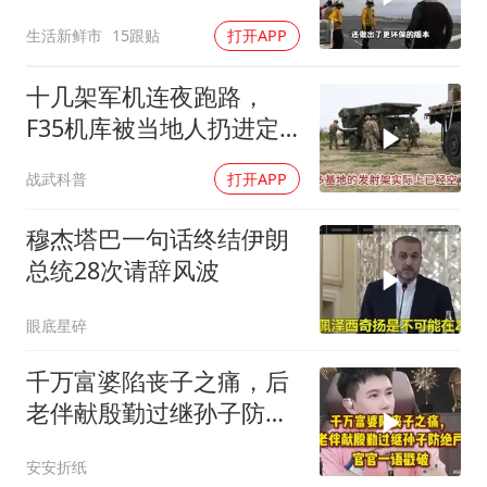
生活新鲜市
15跟贴
打开APP
十几架军机连夜跑路，
F35机库被当地人扔进定
位器，美军在中东的老底
战武科普
打开APP
让人掀了个干净
穆杰塔巴一句话终结伊朗
总统28次请辞风波
眼底星碎
千万富婆陷丧子之痛，后
老伴献殷勤过继孙子防绝
户，官官一语戳破
安安折纸