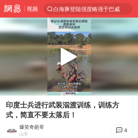
视频
白海豚登陆强度略强于巴威
上半年我国经营主体结构持续优化
《披荆斩棘2026》阵容官宣
杭州机场已取消航班388架次
浙江省委书记：该停下的坚决停下来
中国籍豪华游艇富商之子在泰国被杀
白海豚北上或致京津冀暴雨
00:00
00:11
上海有出现龙卷潜势
Play
Ent
full
新疆一婚礼线上邀请引热议
印度士兵进行武装泅渡训练，训练方
式，简直不要太落后！
广西公开征集涉黑涉恶犯罪线索
中国第1高楼阻尼器摆动明显
爆笑奇葩哥
4
山东