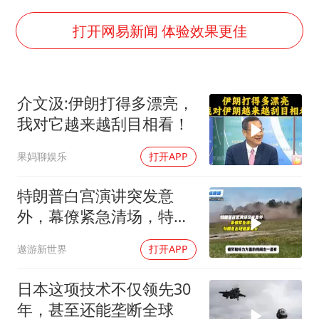
上海大部迎大暴雨
国足U17与阿森纳决赛取消 并列冠军
打开网易新闻 体验效果更佳
上门女婿出轨女邻居多年被判重婚罪
构建更高水平的全民健身公共服务体系
介文汲:伊朗打得多漂亮，
王艺迪2-4不敌张本美和止步4强
我对它越来越刮目相看！
司机见竹子晃动紧急停车救下全车人
果妈聊娱乐
打开APP
灌溉水坝被隔成鱼塘 村民投诉20余年
奋力开创中国式现代化建设新局面
特朗普白宫演讲突发意
外，幕僚紧急清场，特朗
普出现健康疑云！
遨游新世界
打开APP
日本这项技术不仅领先30
年，甚至还能垄断全球