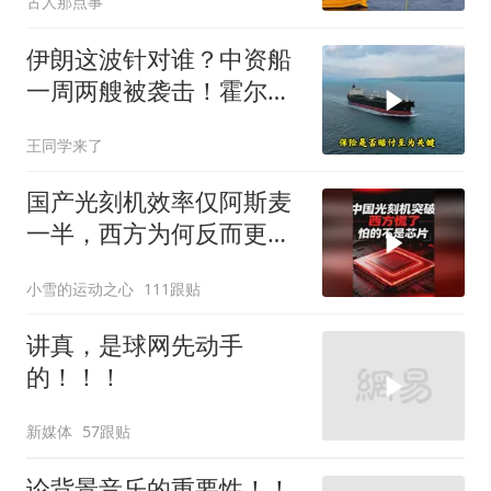
古人那点事
伊朗这波针对谁？中资船
一周两艘被袭击！霍尔木
兹海峡的“安全走廊”神话
王同学来了
彻底破灭！
国产光刻机效率仅阿斯麦
一半，西方为何反而更
慌？
小雪的运动之心
111跟贴
讲真，是球网先动手
的！！！
新媒体
57跟贴
论背景音乐的重要性！！