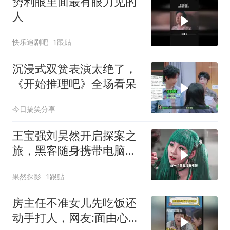
势利眼里面最有眼力见的
人
快乐追剧吧
1跟贴
沉浸式双簧表演太绝了，
《开始推理吧》全场看呆
今日搞笑分享
王宝强刘昊然开启探案之
旅，黑客随身携带电脑，
精彩剧情一触即发
果然探影
1跟贴
房主任不准女儿先吃饭还
动手打人，网友:面由心生