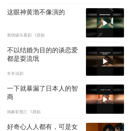
这眼神黄渤不像演的
黄桃罐头看剧
1跟贴
不以结婚为目的的谈恋爱
都是耍流氓
冬冬说剧
一下就暴漏了日本人的智
商
抽象影视汇
1跟贴
好奇心人人都有，可是女