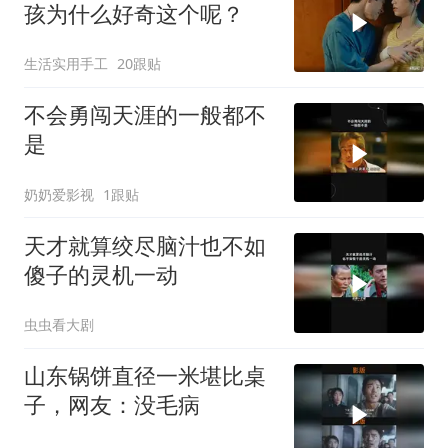
孩为什么好奇这个呢？
生活实用手工
20跟贴
不会勇闯天涯的一般都不
是
奶奶爱影视
1跟贴
天才就算绞尽脑汁也不如
傻子的灵机一动
虫虫看大剧
山东锅饼直径一米堪比桌
子，网友：没毛病