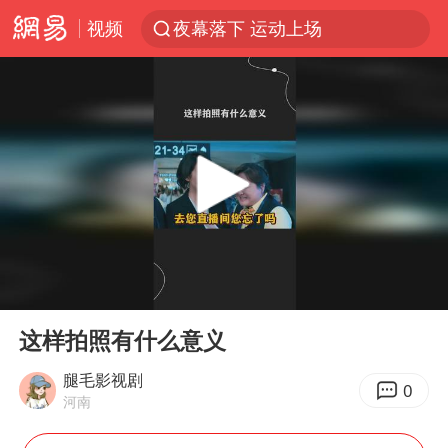
视频
汪峰阻止14岁女儿买大牌
泸溪河：桃酥吃出金属牙冠视频不实
27岁女子组织卖淫集团被悬赏通缉
立秋的仪式感
泰国校园枪击案死亡人数升至7人
改名后的“青海拉面”店
台军“汉光秀”开场闹剧多
00:00
00:25
公司“上四休三”但要降薪1000元
Play
Ent
full
泰高官回应中国人在泰遭歧视：全面调查
这样拍照有什么意义
四川宜宾市高县发生4.9级地震
腿毛影视剧
0
河南
女子开一天一夜空调后二氧化碳中毒