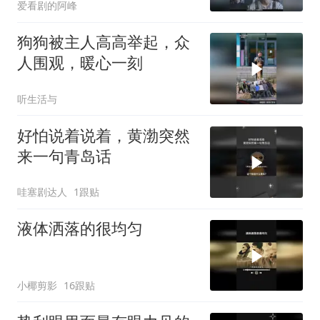
爱看剧的阿峰
狗狗被主人高高举起，众
人围观，暖心一刻
听生活与
好怕说着说着，黄渤突然
来一句青岛话
哇塞剧达人
1跟贴
液体洒落的很均匀
小椰剪影
16跟贴