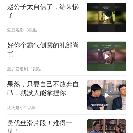
赵公子太自信了，结果惨
了
爱豆观影
3跟贴
好你个霸气侧露的礼部尚
书
肥罗爱追剧
1跟贴
果然，只要自己不放弃自
己，就没人能拿捏你
汤汤是小生活家
吴优丝滑片段！难得一
见！