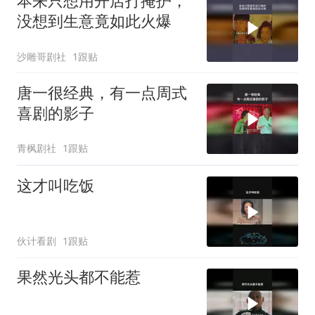
本来只想用开店打掩护，
没想到生意竟如此火爆
沙雕哥剧社
1跟贴
唐一很经典，有一点周式
喜剧的影子
青枫剧社
1跟贴
这才叫吃饭
伙计看剧
1跟贴
果然光头都不能惹