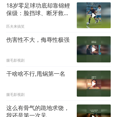
18岁零足球功底却靠锦鲤
保级：脸挡球、断牙救
主、踢呲变助攻
匹夫来搞笑
伤害性不大，侮辱性极强
腿毛影视剧
干啥啥不行,甩锅第一名
腿毛影视剧
这么有骨气的跪地求饶，
我还是第一次见