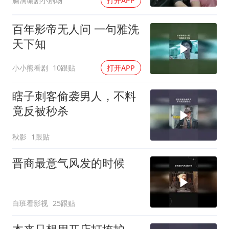
脑洞编剧小剧场
打开APP
百年影帝无人问 一句雅洗
天下知
小小熊看剧
10跟贴
打开APP
瞎子刺客偷袭男人，不料
竟反被秒杀
秋影
1跟贴
晋商最意气风发的时候
白班看影视
25跟贴