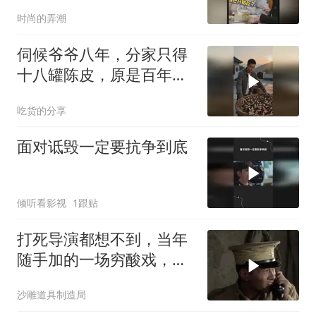
离婚不是没有道理
时尚的弄潮
伺候爷爷八年，分家只得
十八罐陈皮，原是百年传
家宝，兄弟疯抢
吃货的分享
面对诋毁一定要抗争到底
倾听看影视
1跟贴
打死导演都想不到，当年
随手加的一场穷酸戏，竟
成了全网爆笑
沙雕道具制造局