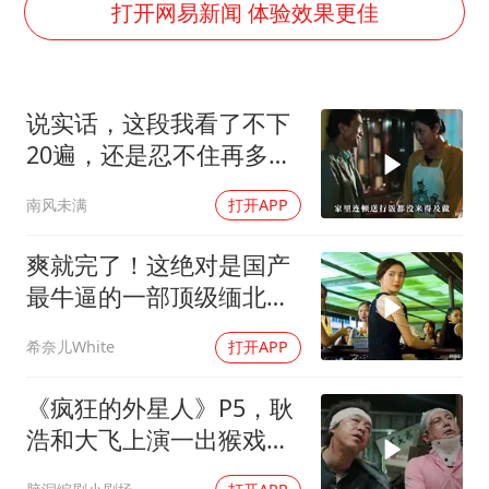
男子杀人后逃进深山21年活得像野人
打开网易新闻 体验效果更佳
985博士后被曝在妻子孕期出轨后续
“空调24小时开着更省电”不实
说实话，这段我看了不下
粉笔教育发布“自曝式”公开信
20遍，还是忍不住再多看
OpenAI为免费用户升级GPT-5.6 Luna
一遍，经典老电影
南风未满
打开APP
如何把百年大党建设得更加坚强有力？
爽就完了！这绝对是国产
最牛逼的一部顶级缅北犯
罪电影，全程高能
希奈儿White
打开APP
《疯狂的外星人》P5，耿
浩和大飞上演一出猴戏，
坑惨了特工约翰