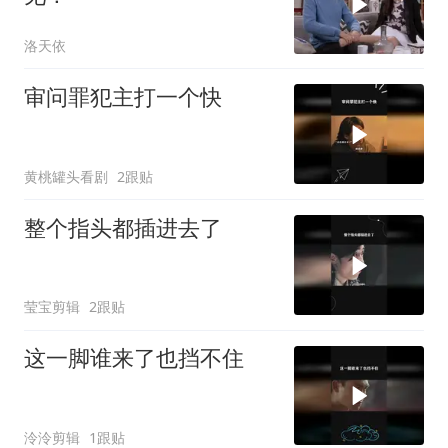
洛天依
审问罪犯主打一个快
黄桃罐头看剧
2跟贴
整个指头都插进去了
莹宝剪辑
2跟贴
这一脚谁来了也挡不住
泠泠剪辑
1跟贴