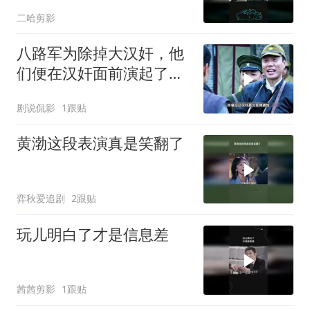
二哈剪影
八路军为除掉大汉奸，他
们便在汉奸面前演起了双
簧
剧说侃影
1跟贴
黄渤这段表演真是笑翻了
弈秋爱追剧
2跟贴
玩儿明白了才是信息差
茜茜剪影
1跟贴