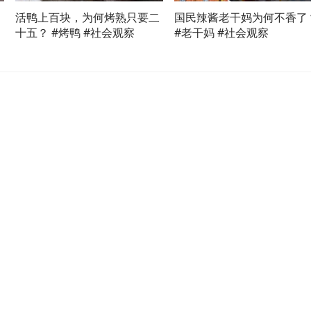
活鸭上百块，为何烤熟只要二
国民辣酱老干妈为何不香了
十五？ #烤鸭 #社会观察
#老干妈 #社会观察