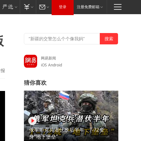
登录
注册免费邮箱
版
网易新闻
iOS
Android
举报
猜你喜欢
俄军坦克兵潜伏敌后半年，T-72变
身“地下堡垒”