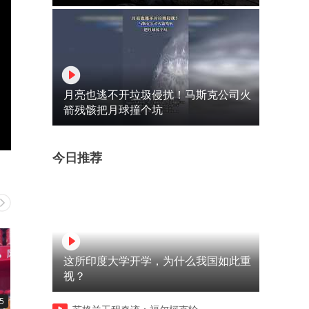
月亮也逃不开垃圾侵扰！马斯克公司火
箭残骸把月球撞个坑
今日推荐
这所印度大学开学，为什么我国如此重
视？
5
03:10
03:17