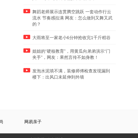
舞蹈老师展示连贯腾空跳跃 一套动作行云
流水 节奏感拉满 网友：怎么做到又舞又武
的？
大雨将至一家老小6分钟抢收完1千斤稻谷
姐姐的“硬核教育”，用黄瓜向弟弟演示“门
夹手”，网友：果然言传不如身教！
发泡水泥填不满，装修师傅检查发现漏到
楼下：出风口未延伸到外墙
尚
网易亲子