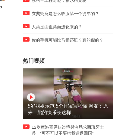
苏格兰工程奇迹：福尔柯克轮
？
吃荔枝有什么风险？ #荔枝 #
3 岁内宝宝风油精一滴都不
社会观察
用？ #风油精 #科普 #社会观
玄奘究竟是怎么收服第一个徒弟的？
察
人类是由鱼类而进化来的？
你的手机可能比马桶还脏？真的假的？
热门视频
5岁姐姐示范 5个月宝宝秒懂 网友：原
来二胎的快乐长这样
12岁摩洛哥男孩边境哭泣恳求西班牙士
兵：“可不可以不要把我遣返回国”