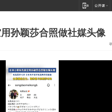
空用孙颖莎合照做社媒头像