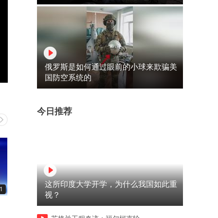
俄罗斯是如何通过眼前的小球来欺骗美
国防空系统的
今日推荐
这所印度大学开学，为什么我国如此重
1
00:46
02:08
视？
潦草小狗火出圈，被网友称
国家邮政局对申通快递立案
为“全世界正数第一不漂亮小
查！申通：完全接受、坚决