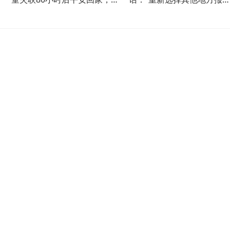
亲：我要杀猪请大家吃饭
考，给你几万块”