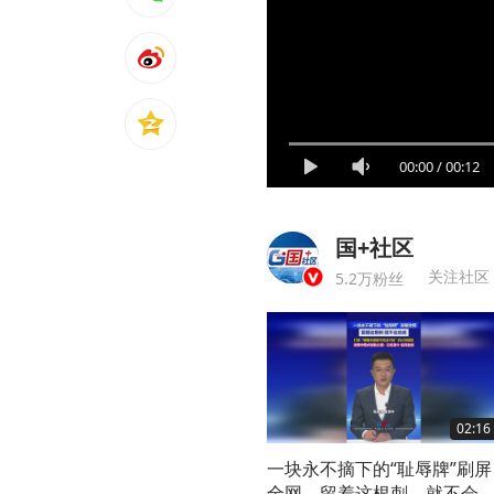
00:00
/
00:12
国+社区
关注社区
5.2万粉丝
02:16
一块永不摘下的“耻辱牌”刷屏
全网，留着这根刺，就不会