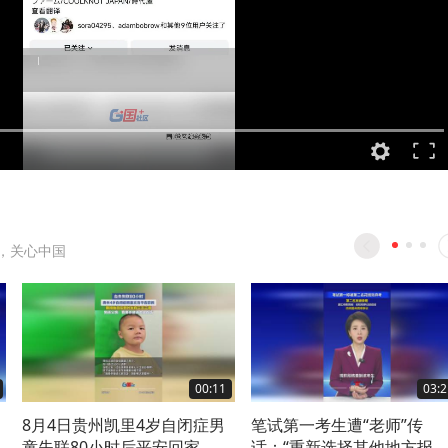
，关心中国
00:11
03:2
8月4日贵州凯里4岁自闭症男
笔试第一考生遭“老师”传
怠
童失联80小时后平安回家，父
话：“重新选择其他地方报