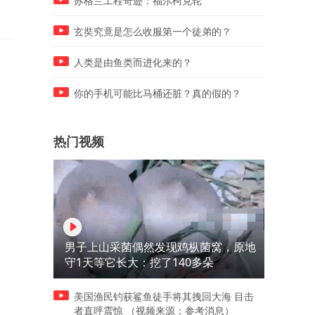
苏格兰工程奇迹：福尔柯克轮
狗”，已被人花2400元买走
从，立行立改、全力配合
玄奘究竟是怎么收服第一个徒弟的？
人类是由鱼类而进化来的？
你的手机可能比马桶还脏？真的假的？
热门视频
男子上山采菌偶然发现鸡枞菌窝，原地
守1天等它长大：挖了140多朵
美国渔民钓获鲨鱼徒手将其拽回大海 目击
者直呼震惊 （视频来源：参考消息）