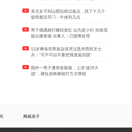
东北女子到山西玩错过饭点，找了十几个
饭馆都没开门：午休到几点
男子偶遇路灯螺丝发红 以为是小灯 却发现
能点燃香烟 当事人：已报警处理
12岁摩洛哥男孩边境哭泣恳求西班牙士
兵：“可不可以不要把我遣返回国”
国外一男子遭章鱼吸脸，上演“拔河大
战”，硬扯加铁棒敲打方才挣脱
尚
网易亲子