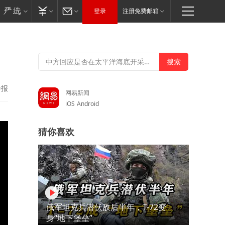
登录
注册免费邮箱
举报
网易新闻
iOS
Android
猜你喜欢
俄军坦克兵潜伏敌后半年，T-72变
身“地下堡垒”