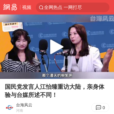
视频
全网热点 一网打尽
00:00
03:07
Play
Ent
full
国民党发言人江怡臻重访大陆，亲身体
验与台媒所述不同！
台海风云
0
河南