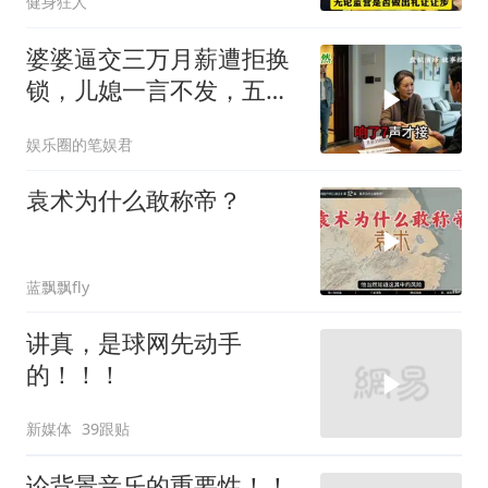
健身狂人
婆婆逼交三万月薪遭拒换
锁，儿媳一言不发，五天
后丈夫收传票
娱乐圈的笔娱君
袁术为什么敢称帝？
蓝飘飘fly
讲真，是球网先动手
的！！！
新媒体
39跟贴
论背景音乐的重要性！！