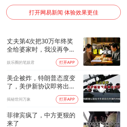
美股存储板块集体大跌
秋天的第一杯奶茶到底有多火
打开网易新闻 体验效果更佳
国防部：坚决反制任何闹海挑衅图谋
百花奖开幕式
丈夫第4次把30万年终奖
我国外贸延续良好增长态势
全给婆家时，我没再争
“新疆阿勒泰八月能滑雪”不实
吵，申请驻外5年
娱乐圈的笔娱君
打开APP
日本试射“战斧”导弹，国防部回应
胡彦斌韩磊 谁帮谁
美企被炸，特朗普态度变
了，美伊新协议即将出
夯实基础开新局
炉？又被中方说中了
揭秘世间万象
打开APP
菲律宾疯了，中方更狠的
来了