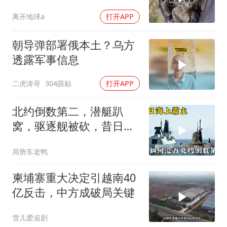
离开地球a
打开APP
朝导弹部署俄本土？乌方
透露军事信息
二虎涛哥
304跟贴
打开APP
北约倒数第二，潜艇趴
窝，驱逐舰被砍，昔日的
皇家海军怎么了？
局势车老鸭
柬埔寨重大决定引越南40
亿反击，中方成破局关键
雪儿爱追剧