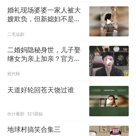
婚礼现场婆婆一家人被大
嫂欺负，但新媳妇不是好
惹的！
二毛追剧
二婚妈隐秘身世，儿子娶
继女为亲上加亲？官方怒
批！
宛代秋
天道好轮回苍天饶过谁
伙计看剧
321跟贴
地球村搞笑合集三