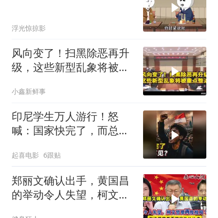
浮光惊掠影
风向变了！扫黑除恶再升
级，这些新型乱象将被重
点整治
小鑫新鲜事
印尼学生万人游行！怒
喊：国家快完了，而总统
却装看不见？
起喜电影
6跟贴
郑丽文确认出手，黄国昌
的举动令人失望，柯文哲
要再度搅局？