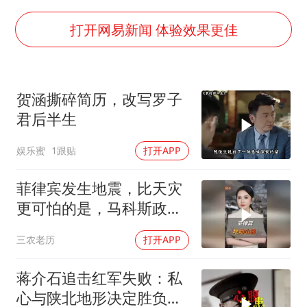
身体出现这几个信号可能是肝在求救
打开网易新闻 体验效果更佳
宇树王兴兴被问了360多个问题
全民健身事业高质量发展
几元成本的AI广告导致千万市值蒸发
贺涵撕碎简历，改写罗子
台当局重金为“台独”织“皇帝新衣”
君后半生
郑丽文：台湾从来没有“独立”过
娱乐蜜
1跟贴
打开APP
商场现钱学森巨幅海报 负责人回应
菲律宾发生地震，比天灾
乐享全民健身 共筑健康中国
更可怕的是，马科斯政府
无底线挑衅中国
三农老历
打开APP
蒋介石追击红军失败：私
心与陕北地形决定胜负命