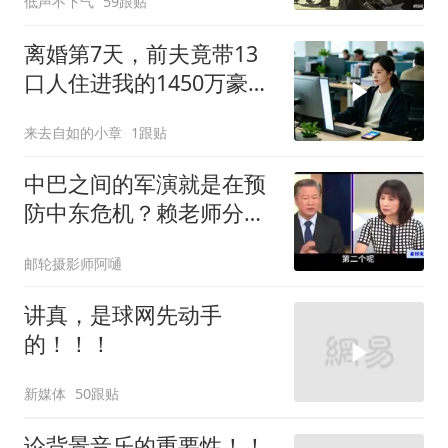
低声不下气
59跟贴
离婚第7天，前夫竟带13
口人住进我的1450万豪
宅，一开门全傻眼
来去自如的小章
1跟贴
中巴之间的军演就是在预
防中东危机？赖老师分析
解放军比美军厉害
邮轮摄影师阿嗵
讲真，是球网先动手
的！！！
新媒体
50跟贴
论背景音乐的重要性！！