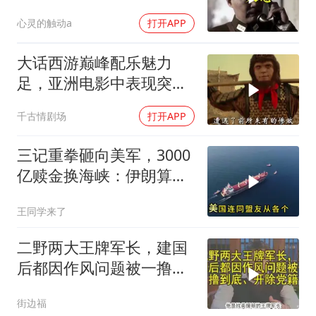
运
心灵的触动a
打开APP
大话西游巅峰配乐魅力
足，亚洲电影中表现突
出，带来深度视听享受
千古情剧场
打开APP
三记重拳砸向美军，3000
亿赎金换海峡：伊朗算准
了特朗普不敢还手
王同学来了
二野两大王牌军长，建国
后都因作风问题被一撸到
底、开除党籍
街边福