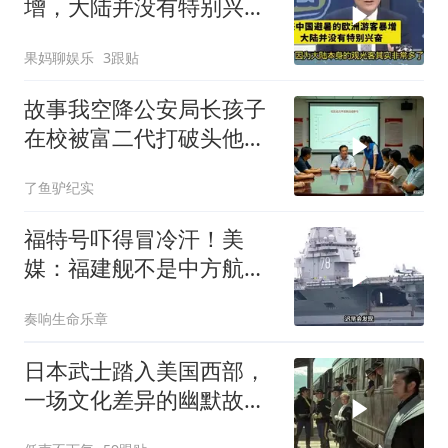
增，大陆并没有特别兴
奋！介文汲
果妈聊娱乐
3跟贴
故事我空降公安局长孩子
在校被富二代打破头他爹
叫嚣开个价
了鱼驴纪实
福特号吓得冒冷汗！美
媒：福建舰不是中方航母
终点，而是新起点！
奏响生命乐章
日本武士踏入美国西部，
一场文化差异的幽默故事
即将开