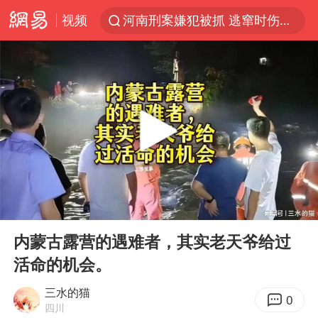
河南刑案嫌犯被抓 逃窜时伤害多人
视频
国乒女单三将晋级四强
光影经济撬动暑期消费新蓝海
日本发布排名：“中国第一，美日德韩英法居后”
马克·艾伦退出斯诺克中国公开赛
大V：马科斯把路走绝了
白海豚将正面袭击贯穿浙江
情侣平潭拍日出坠崖1死1伤
00:00
00:47
Play
Ent
杭州全市有序停课
full
内蒙古露营的遇难者，其实老天爷给过
陈思诚零点晒照为佟丽娅庆生
活命的机会。
夏日经济乘“热”而上 消费市场向“新”而行
三水的猫
0
36岁男演员成景区NPC后人气爆棚
四川