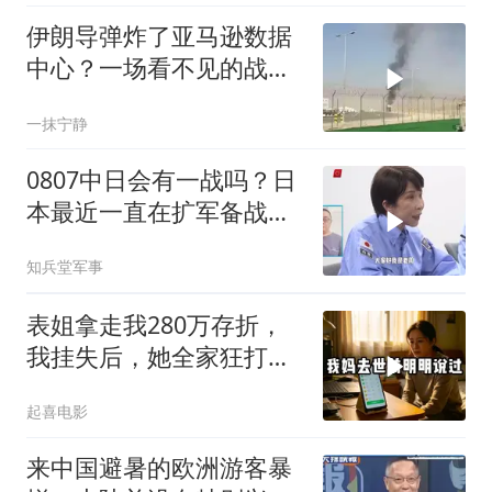
伊朗导弹炸了亚马逊数据
中心？一场看不见的战争
正在改写规则
一抹宁静
0807中日会有一战吗？日
本最近一直在扩军备战，
但要偷袭开战不太可能
知兵堂军事
表姐拿走我280万存折，
我挂失后，她全家狂打
200个电话
起喜电影
来中国避暑的欧洲游客暴