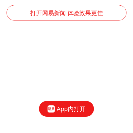
美将每月供乌爱国者拦截导弹
国足U17与阿森纳决赛取消 并列冠军
打开网易新闻 体验效果更佳
暑期研学游升温 在旅途中增长知识
猫咪过火把节被抹成黑猫
宝妈给四胞胎取名平安喜乐
构建更高水平的全民健身公共服务体系
暴雨预报为何有时感觉不准
总书记点赞的非遗苗绣焕发新生机
App内打开