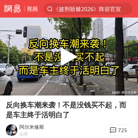
视频
《披荆斩棘2026》阵容官宣
夏日经济乘热而上 消费市场向新而行
白海豚对华东华北影响会大于巴威
于东来回应胖东来近25年老店年底关闭
以拒绝“和平委员会”的加沙和平计划
浙江省甬江发生2026年第1号洪水
全球最大级别运输船通过长江大桥
00:00
04:12
白海豚北上或致京津冀暴雨
Play
Ent
full
上海全力守护市民“菜篮子”
反向换车潮来袭！不是没钱买不起，而
是车主终于活明白了
上门女婿出轨女邻居多年被判重婚罪
香港刷新1884年以来最高气温纪录
阿尔米修斯
725
山东