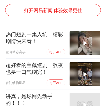
香港刷新1884年以来最高气温纪录
新疆一婚礼线上邀请引热议
打开网易新闻 体验效果更佳
《龙餐馆》 冲奖
存款市场为何两极分化
热门短剧一集入坑，精彩
云南一男子胃中取出180颗铁钉
剧情快来看！
以军士兵把枪口对准中国记者
宝哥精彩赛事
打开APP
奋力开创中国式现代化建设新局面
超好看的宝藏短剧，熬夜
也要一口气刷完！
普陀动物世界
打开APP
讲真，是球网先动手
的！！！