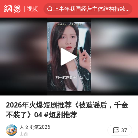
视频
上半年我国经营主体结构持续优化
白海豚对华东华北影响会大于巴威
于东来回应胖东来近25年老店年底关闭
《披荆斩棘2026》阵容官宣
全球最大级别运输船通过长江大桥
独闯南太行的失联女生最后轨迹已确认
上海全力守护市民“菜篮子”
00:00
12:59
国足U17与阿森纳决赛取消 并列冠军
Play
Ent
full
白海豚北上或致京津冀暴雨
2026年火爆短剧推荐《被造谣后，千金
不装了》04 #短剧推荐
构建更高水平的全民健身公共服务体系
上门女婿出轨女邻居多年被判重婚罪
人文史笔2026
37
山西