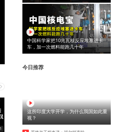
中国科学家把10兆瓦核反应堆塞进卡
车，加一次燃料能跑几十年
今日推荐
这所印度大学开学，为什么我国如此重
视？
1
03:33
03:31