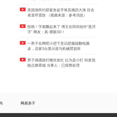
美国渔民钓获鲨鱼徒手将其拽回大海 目击
者直呼震惊 （视频来源：参考消息）
惊艳！字都飘起来了 博主在田间创作“悬浮
字” 网友：真·裸眼3D！
一男子在网吧小憩下意识蹬腿踹翻电脑
桌，店家3台显示器与机械臂损坏
男子偶遇路灯螺丝发红 以为是小灯 却发现
能点燃香烟 当事人：已报警处理
尚
网易亲子