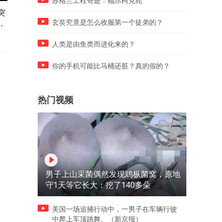
苏格兰工程奇迹：福尔柯克轮
突
山东人的意难平！本该成为鲁
从“浓香鼻祖”到“争议不断”，
香
酒牌面，却一手好牌打稀烂 #
泸州老窖的77年历程 #国窖
玄奘究竟是怎么收服第一个徒弟的？
兰陵酒 #山东 #山东白酒 #白
1573 #白酒文化 #白酒历史
酒文化 #酒文化
人类是由鱼类而进化来的？
你的手机可能比马桶还脏？真的假的？
热门视频
男子上山采菌偶然发现鸡枞菌窝，原地
守1天等它长大：挖了140多朵
美国一场追捕行动中，一男子在车辆行驶
中爬上车顶跳舞。（新京报）