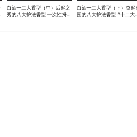
给
白酒十二大香型（中）后起之
白酒十二大香型（下）奋起
秀的八大护法香型 一次性捋清
围的八大护法香型 #十二大
楚兼香、董香、特香和馥郁香
型 #白酒文化 #香型 #白酒 #
的出身，派系和工艺 #酒鬼
白酒知识