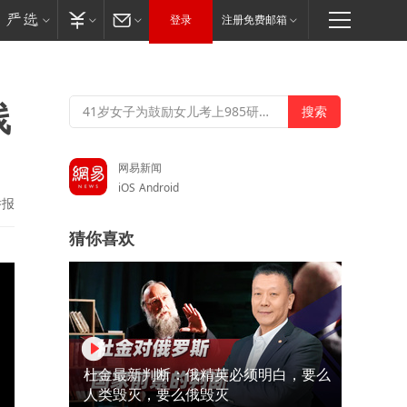
登录
注册免费邮箱
线
网易新闻
iOS
Android
举报
猜你喜欢
杜金最新判断：俄精英必须明白，要么
人类毁灭，要么俄毁灭