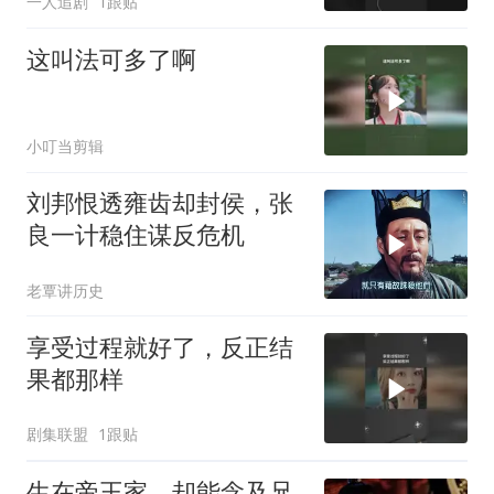
一人追剧
1跟贴
这叫法可多了啊
小叮当剪辑
刘邦恨透雍齿却封侯，张
良一计稳住谋反危机
老覃讲历史
享受过程就好了，反正结
果都那样
剧集联盟
1跟贴
生在帝王家，却能念及兄