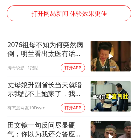
于东来直播和胖东来核心团队开会
2025年小学教师减少13.19万
打开网易新闻 体验效果更佳
泰国：高度重视中国游客旅游体验
王艺迪无缘横滨赛决赛
2076祖母不知为何突然病
上海大部迎大暴雨
倒，明兰看出太医有话没
《龙餐馆》 冲奖
有说
涛哥说影
1跟贴
打开APP
构建更高水平的全民健身公共服务体系
丈母娘升副省长当天就暗
示我配不上她家了，我当
场签完分手书，走到门口
有态度网友19Dsym
打开APP
拨通了一个电话
田文镜一句反问尽显硬
气：你以为我还会答应？