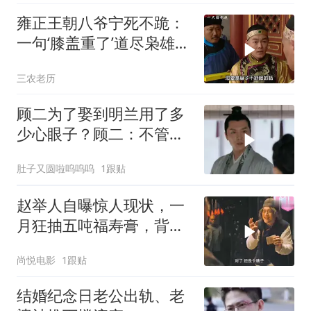
雍正王朝八爷宁死不跪：
一句‘膝盖重了’道尽枭雄末
路！
三农老历
顾二为了娶到明兰用了多
少心眼子？顾二：不管啥
办法我只要媳妇
肚子又圆啦呜呜呜
1跟贴
赵举人自曝惊人现状，一
月狂抽五吨福寿膏，背后
真相耐人寻味
尚悦电影
1跟贴
结婚纪念日老公出轨、老