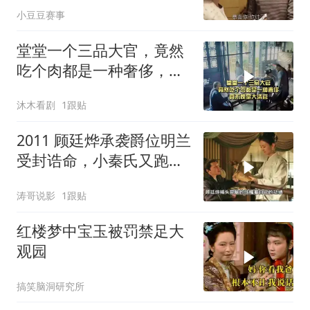
小豆豆赛事
堂堂一个三品大官，竟然
吃个肉都是一种奢侈，真
不愧是大清官
沐木看剧
1跟贴
2011 顾廷烨承袭爵位明兰
受封诰命，小秦氏又跑过
来演戏
涛哥说影
1跟贴
红楼梦中宝玉被罚禁足大
观园
搞笑脑洞研究所