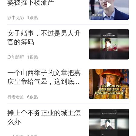
婆被推下楼流产
影中见影
1跟贴
女子婚事，不过是男人升
官的筹码
剧能追吧
1跟贴
一个山西举子的文章把嘉
庆皇帝给气晕，这到底是
什么样的文章呢
行者看剧
6跟贴
摊上个不务正业的城主怎
么办