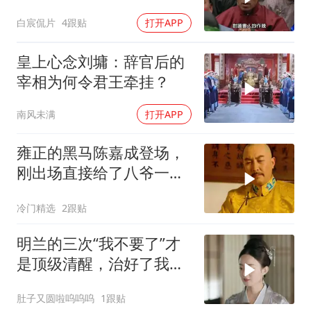
雍正王朝经典场面
白宸侃片
4跟贴
打开APP
皇上心念刘墉：辞官后的
宰相为何令君王牵挂？
南风未满
打开APP
雍正的黑马陈嘉成登场，
刚出场直接给了八爷一顿
暴击
冷门精选
2跟贴
明兰的三次“我不要了”才
是顶级清醒，治好了我的
精神内耗
肚子又圆啦呜呜呜
1跟贴