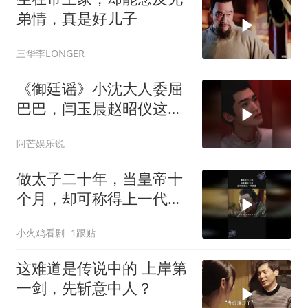
弟情，真是好儿子
三华李LONGER
《御廷谣》小沈大人委屈
巴巴，闫玉晨赵昭仪这一
幕看哭谁？
阿芒娱乐说
做太子二十年，当皇帝十
个月，却可称得上一代明
君
小火鸡看剧
1跟贴
这难道是传说中的 上岸第
一剑，先斩意中人？