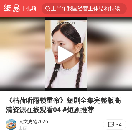
视频
上半年我国经营主体结构持续优化
白海豚10级风圈
上海：5号线16号线浦江线全线停运
上海全域长途客运班次全部停运
王传君 《披荆斩棘》
上海暴雨红色预警
国足U17与阿森纳决赛取消 并列冠军
00:00
13:50
王艺迪2-4不敌张本美和止步4强
Play
Ent
full
上门女婿出轨女邻居多年被判重婚罪
《枯荷听雨锁重帘》短剧全集完整版高
清资源在线观看04 #短剧推荐
1枚就能让航母瘫痪 轰-6J实力有多强
以军士兵把枪口对准中国记者
人文史笔2026
34
山西