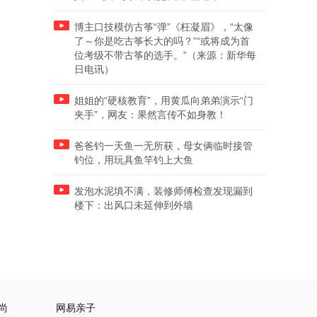
博主口技模仿古筝“弹”《枉凝眉》，“太像
了～你是吃古筝长大的吗？”“或将成为首
位考级不带古筝的选手。”（来源：新华每
日电讯）
姐姐的“硬核教育”，用黄瓜向弟弟演示“门
夹手”，网友：果然言传不如身教！
爸爸钓一天鱼一无所获，母女俩临时接管
钓位，用玩具鱼竿钓上大鱼
发泡水泥填不满，装修师傅检查发现漏到
楼下：出风口未延伸到外墙
尚
网易亲子