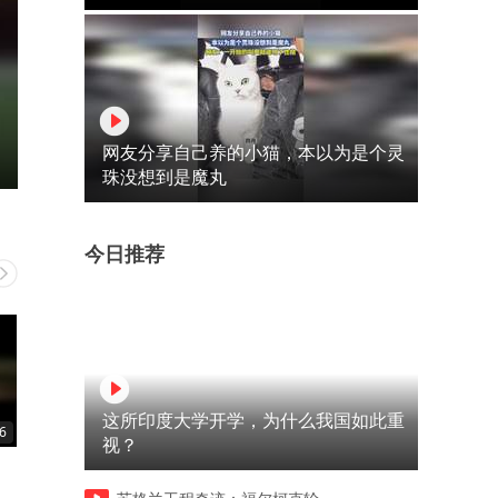
网友分享自己养的小猫，本以为是个灵
珠没想到是魔丸
今日推荐
这所印度大学开学，为什么我国如此重
6
00:13
00:36
视？
原来是喜欢胖的啊
原来是你小子害别人背的黑