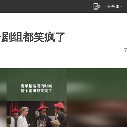
个剧组都笑疯了