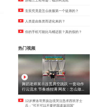
苏格兰工程奇迹：福尔柯克轮
玄奘究竟是怎么收服第一个徒弟的？
人类是由鱼类而进化来的？
你的手机可能比马桶还脏？真的假的？
热门视频
舞蹈老师展示连贯腾空跳跃 一套动作
行云流水 节奏感拉满 网友：怎么做到
又舞又武的？
12岁摩洛哥男孩边境哭泣恳求西班牙士
兵：“可不可以不要把我遣返回国”