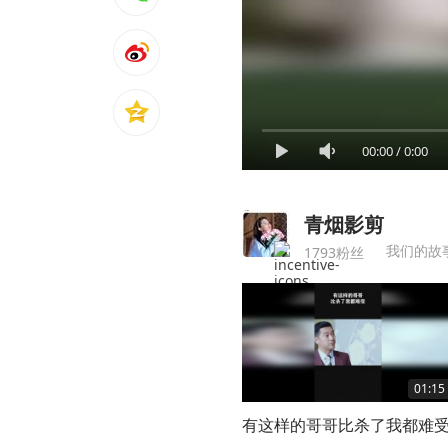
00:00
/
0:00
青烟影剪
我们的故
1793粉丝
01:15
有这样的哥哥比杀了我都难