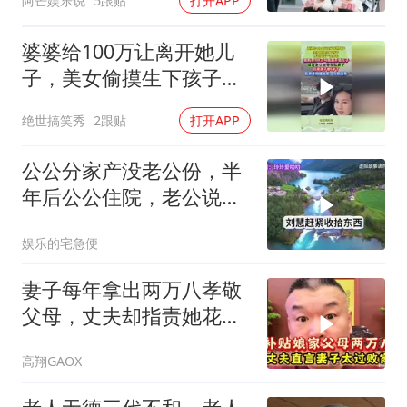
阿芒娱乐说
5跟贴
打开APP
婆婆给100万让离开她儿
子，美女偷摸生下孩子，
才知婆家一无所有
绝世搞笑秀
2跟贴
打开APP
公公分家产没老公份，半
年后公公住院，老公说：
别去医院，咱假装
娱乐的宅急便
妻子每年拿出两万八孝敬
父母，丈夫却指责她花钱
大手大脚
高翔GAOX