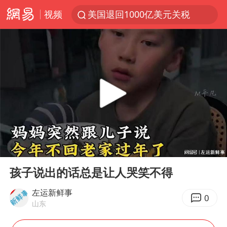
视频
美国退回1000亿美元关税
顾客结账把钱扔地上 服务员霸气扔回
38岁山东财大教授刘海明逝世
李亚鹏向地铁吐血女孩捐99999元
台风白海豚或在华东沿海登陆
香港殿堂级填词人黎彼得因病离世 终年76岁
FIFA官方支持因凡蒂诺
00:00
00:38
41岁女子为鼓励女儿考上985研究生
Play
Ent
full
弹药库存告急 美军补货难
孩子说出的话总是让人哭笑不得
如何把百年大党建设得更加坚强有力
左运新鲜事
0
山东
沙特否认与胡塞武装举行会谈