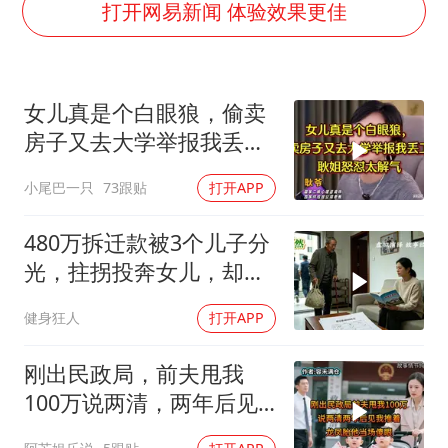
乘客脱鞋散发异味 司机提醒反被怼
打开网易新闻 体验效果更佳
日本籍女网红在韩直播时自杀身亡
多专业取消艺考 文化工作者要有文化
女儿真是个白眼狼，偷卖
汕头市政府被约谈
房子又去大学举报我丢工
南太行山失联女孩最后信号不在山林
作，耿姐怒怼解气
小尾巴一只
73跟贴
打开APP
总书记关心百姓身边这些民生大事
480万拆迁款被3个儿子分
光，拄拐投奔女儿，却被
她送进养老院
健身狂人
打开APP
刚出民政局，前夫甩我
100万说两清，两年后见
我推着龙凤胎他当场傻眼