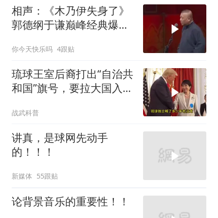
相声：《木乃伊失身了》
郭德纲于谦巅峰经典爆笑
相声太搞笑太逗了
你今天快乐吗
4跟贴
琉球王室后裔打出“自治共
和国”旗号，要拉大国入局
制衡美日
战武科普
讲真，是球网先动手
的！！！
新媒体
55跟贴
论背景音乐的重要性！！