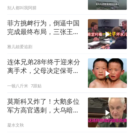
都想斩草除根
别人都叫我阿腈
菲方挑衅行为，倒逼中国
完成最终布局，三张王牌
现身黄岩岛
雅儿姐爱追剧
连体兄弟28年终于迎来分
离手术，父母决定保哥
哥，结果却让全家
一顿八斤米
7跟贴
莫斯科又炸了！大鹅多位
军方高官遇刺，大乌暗杀
方向已曝光？
凝水文秋