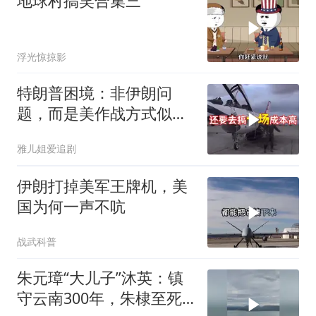
地球村搞笑合集三
浮光惊掠影
特朗普困境：非伊朗问
题，而是美作战方式似苏
联
雅儿姐爱追剧
伊朗打掉美军王牌机，美
国为何一声不吭
战武科普
朱元璋“大儿子”沐英：镇
守云南300年，朱棣至死