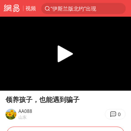
视频
“伊斯兰版北约”出现
光影经济撬动暑期消费新蓝海
白海豚10级风圈已触及浙江台州
以军士兵把枪口对准中国记者
河南警方公开征集黑恶犯罪线索
谢霆锋演唱会隔空祝王菲生日快乐
方桃子代言广告视频已下架
00:00
01:19
WTT横滨冠军赛女单四强国乒占三席
Play
Ent
full
浙江省发出今年第2号指挥长令
领养孩子，也能遇到骗子
一周大涨超7% 金价为何突然上涨
AA088
0
山东
情侣在平潭拍日出时坠崖致一死一伤