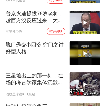
环球军武密语
打开APP
普京火速提拔76岁老将，
趁西方没反应过来，大鹅
外交要动真格了
君笙拂兮啊
打开APP
脱口秀@小四爷:穷门之讨
好型人格
三星堆出土的那一刻，在
场的考古学家集体沉默
了，颠覆所有人的认知
动物星球说K
1跟贴