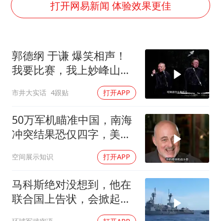
生产也能“拼单”了
打开网易新闻 体验效果更佳
央视新主播李秋莹孙亚鹏亮相
白海豚登陆前还将加强
郭德纲 于谦 爆笑相声！
娜扎称眼睛恢复情况不太妙
我要比赛，我上妙峰山干
河南刑案嫌犯被抓 逃窜时伤害多人
嘛去？你去拜一拜冠军老
市井大实话
4跟贴
打开APP
经常半夜醒要排查6种疾病
祖庙
三警齐发！多地10级以上雷暴大风
50万军机瞄准中国，南海
乐享全民健身 共筑健康中国
冲突结果恐仅四字，美防
长曾紧急下令
空间展示知识
打开APP
马科斯绝对没想到，他在
联合国上告状，会掀起中
方的4重反制