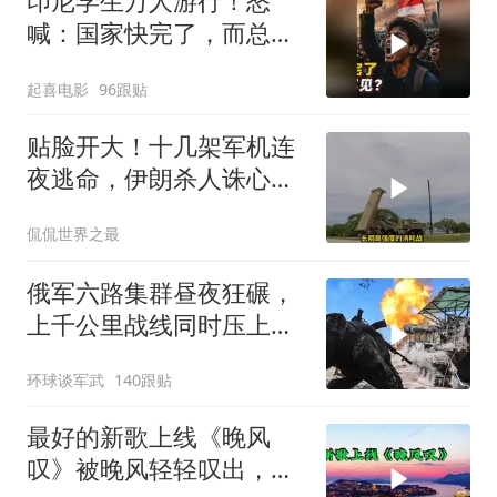
印尼学生万人游行！怒
喊：国家快完了，而总统
却装看不见？
起喜电影
96跟贴
贴脸开大！十几架军机连
夜逃命，伊朗杀人诛心，
老底被当地人掀翻
侃侃世界之最
俄军六路集群昼夜狂碾，
上千公里战线同时压上，
苏梅方向乌军精锐被成建
环球谈军武
140跟贴
制打残
最好的新歌上线《晚风
叹》被晚风轻轻叹出，散