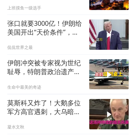
在无人荒野
上班摸鱼一级选手
张口就要3000亿！伊朗给
美国开出“天价条件”，特
朗普这回真被拿捏了？
侃侃世界之最
伊朗冲突被专家视为世纪
耻辱，特朗普政治遗产遭
遇毁灭性打击
生命中最美的奇迹
莫斯科又炸了！大鹅多位
军方高官遇刺，大乌暗杀
方向已曝光？
凝水文秋