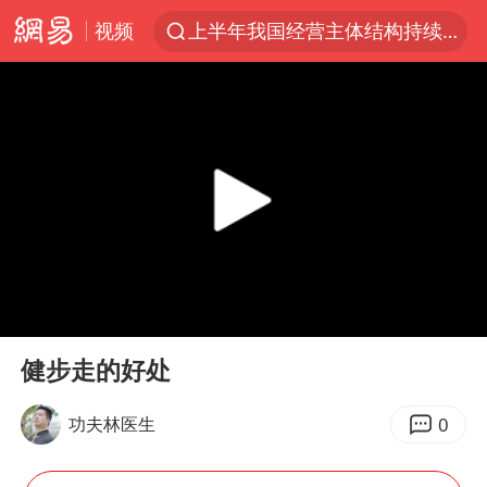
上半年我国经营主体结构持续优化
视频
上海暴雨红色预警
上海：5号线16号线浦江线全线停运
上海全域长途客运班次全部停运
周星驰母亲现身香港路演现场
王传君 《披荆斩棘》
国足U17与阿森纳决赛取消 并列冠军
上海有出现龙卷潜势
00:00
00:57
Play
Ent
王艺迪2-4不敌张本美和止步4强
full
健步走的好处
上门女婿出轨女邻居多年被判重婚罪
0
功夫林医生
1枚就能让航母瘫痪 轰-6J实力有多强
以军士兵把枪口对准中国记者