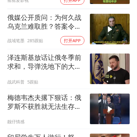
猪猪爱影视
打开APP
俄媒公开质问：为何久战
乌克兰难取胜？答案令人
沉默
战域笔墨
285跟贴
打开APP
泽连斯基放话让俄冬季前
求和，导弹洗地下的大饼
画给谁看
战武科普
5跟贴
梅德韦杰夫撂下狠话：俄
罗斯不获胜就无法生存，
西方正用乌克兰当锤子砸
靓仔情感
碎俄国