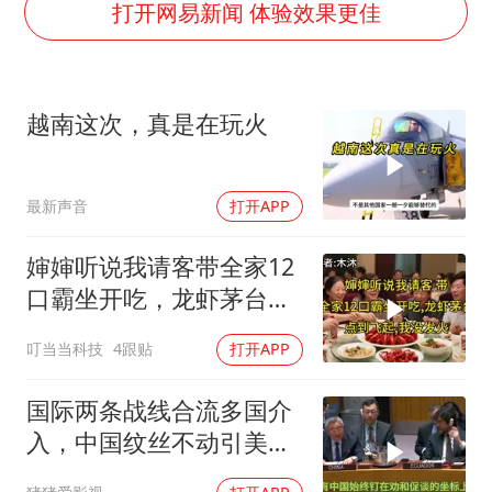
打开网易新闻 体验效果更佳
于东来直播和胖东来核心团队开会
2025年小学教师减少13.19万
泰国：高度重视中国游客旅游体验
越南这次，真是在玩火
王艺迪无缘横滨赛决赛
上海大部迎大暴雨
最新声音
打开APP
构建更高水平的全民健身公共服务体系
婶婶听说我请客带全家12
口霸坐开吃，龙虾茅台点
到飞起，我没发
叮当当科技
4跟贴
打开APP
国际两条战线合流多国介
入，中国纹丝不动引美方
焦虑